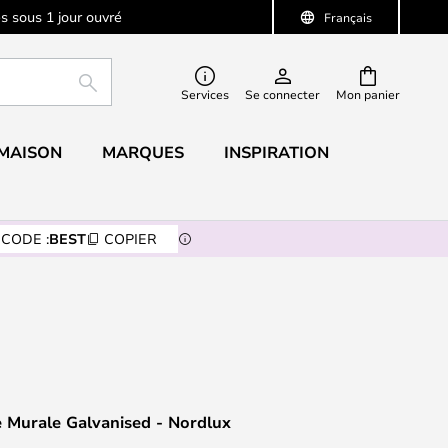
s sous 1 jour ouvré
Français
RECHERCHER
Services
Se connecter
Mon panier
 MAISON
MARQUES
INSPIRATION
CODE :
BEST
COPIER
 Murale Galvanised - Nordlux