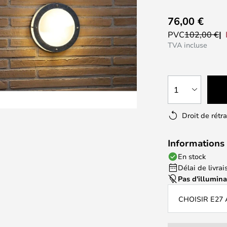
76,00 €
PVC
102,00 €
TVA incluse
1
Droit de rétr
Informations 
En stock
Délai de livrais
Pas d'illumin
CHOISIR E27