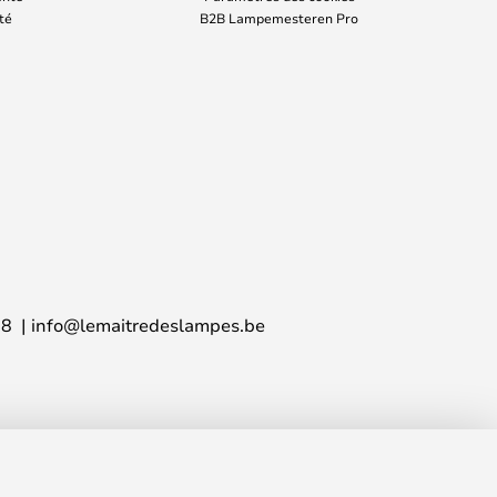
ité
B2B Lampemesteren Pro
38
info@lemaitredeslampes.be
76,00 €
AJOUTER AU PANIER