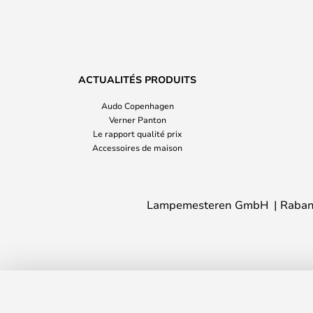
ACTUALITÉS PRODUITS
Audo Copenhagen
Verner Panton
Le rapport qualité prix
Accessoires de maison
Lampemesteren GmbH
Raban
Malte Applique Murale Galvanised - N
En stock