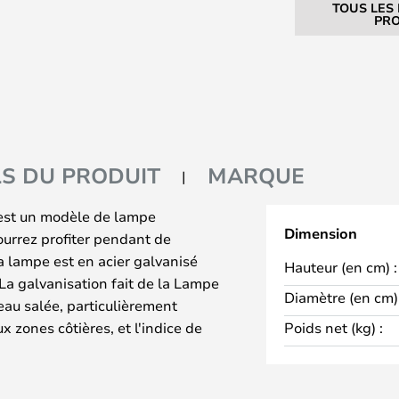
TOUS LES
PRO
LS DU PRODUIT
MARQUE
est un modèle de lampe
Dimension
ourrez profiter pendant de
 lampe est en acier galvanisé
Hauteur (en cm) :
 La galvanisation fait de la Lampe
Diamètre (en cm) 
eau salée, particulièrement
 zones côtières, et l'indice de
Poids net (kg) :
 lampe des effets du vent et des
de la lampe, elle est assortie
 contre la corrosion extensive.