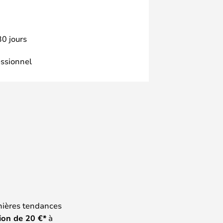
30 jours
essionnel
nières tendances
ion de
20
€*
à