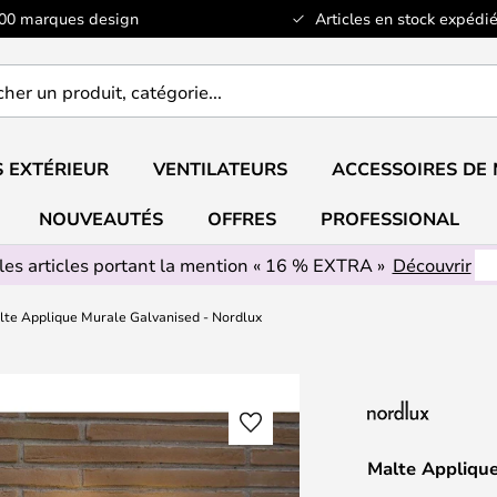
100 marques design
Articles en stock expédié
er
..
 EXTÉRIEUR
VENTILATEURS
ACCESSOIRES DE
NOUVEAUTÉS
OFFRES
PROFESSIONAL
les articles portant la mention « 16 % EXTRA »
Découvrir
lte Applique Murale Galvanised - Nordlux
Malte Applique