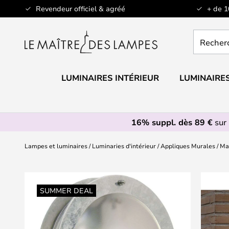
Allez
Revendeur officiel & agréé
+ de 
au
contenu
Recherch
un
produit,
catégorie.
LUMINAIRES INTÉRIEUR
LUMINAIRES
16% suppl. dès 89 €
sur 
Lampes et luminaires
Luminaries d'intérieur
Appliques Murales
Ma
Skip
to
SUMMER DEAL
the
end