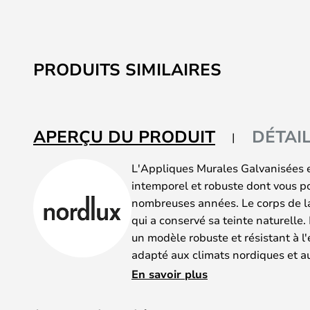
PRODUITS SIMILAIRES
APERÇU DU PRODUIT
DÉTAI
L'Appliques Murales Galvanisées 
intemporel et robuste dont vous p
nombreuses années. Le corps de la
qui a conservé sa teinte naturelle.
un modèle robuste et résistant à l'
adapté aux climats nordiques et aux
protection élevé (IP54) protège la
En savoir plus
intempéries. En gage de durabilité 
d'une garantie fabricant de 15 ans