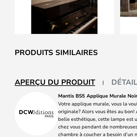
Skip
to
PRODUITS SIMILAIRES
the
beginning
of
the
APERÇU DU PRODUIT
DÉTAI
images
gallery
Mantis BS5 Applique Murale Noir
Votre applique murale, vous la vo
originale? Alors vous êtes au bon! 
belle esthétique, cette lampe est u
chez vous pendant de nombreuses a
chambre à coucher a besoin d’un n