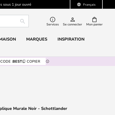
s sous 1 jour ouvré
Français
RECHERCHER
Services
Se connecter
Mon panier
 MAISON
MARQUES
INSPIRATION
CODE :
BEST
COPIER
lique Murale Noir - Schottlander