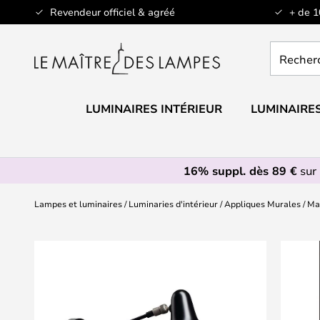
Allez
Revendeur officiel & agréé
+ de 
au
contenu
Recherch
un
produit,
catégorie.
LUMINAIRES INTÉRIEUR
LUMINAIRES
16% suppl. dès 89 €
sur 
Lampes et luminaires
Luminaries d'intérieur
Appliques Murales
Man
Skip
to
the
end