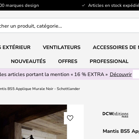
100 marques design
Articles en stock expédié
er
..
 EXTÉRIEUR
VENTILATEURS
ACCESSOIRES DE
NOUVEAUTÉS
OFFRES
PROFESSIONAL
les articles portant la mention « 16 % EXTRA »
Découvrir
tis BS5 Applique Murale Noir - Schottlander
Mantis BS5 App