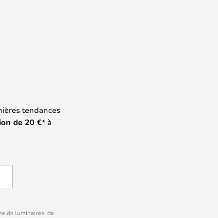
nières tendances
ion de
20
€*
à
me de luminaires, de