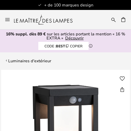
+ de 100 marques design
Allez
au
contenu
16% suppl. dès 89 €
sur les articles portant la mention « 16 %
ERCHER
EXTRA »
Découvrir
CODE :
BEST
COPIER
Luminaires d'extérieur
Skip
to
the
end
of
the
images
gallery