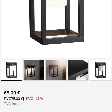
Skip
65,00 €
to
PVC -13%
PVC
75,00 €
the
TVA incluse
beginning