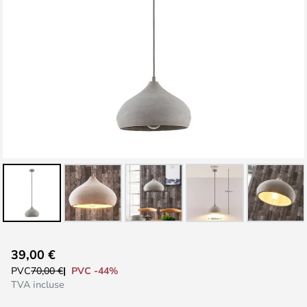
Skip
39,00 €
to
PVC -44%
PVC
70,00 €
the
TVA incluse
beginning