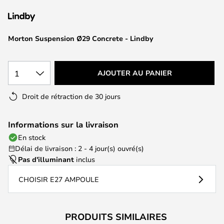
of
the
images
Morton Suspension Ø29 Concrete - Lindby
gallery
1
AJOUTER AU PANIER
Droit de rétraction de 30 jours
Informations sur la livraison
En stock
Délai de livraison : 2 - 4 jour(s) ouvré(s)
Pas d'illuminant
inclus
CHOISIR E27 AMPOULE
PRODUITS SIMILAIRES