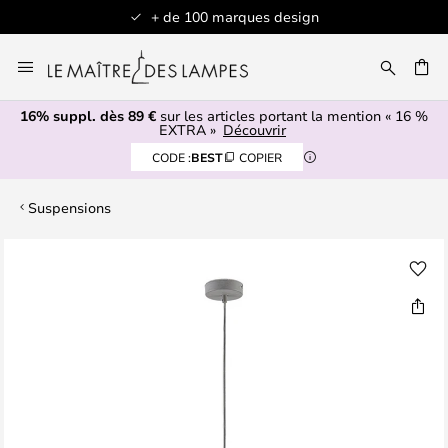
+ de 100 marques design
Allez
au
contenu
16% suppl. dès 89 €
sur les articles portant la mention « 16 %
ERCHER
EXTRA »
Découvrir
CODE :
BEST
COPIER
Suspensions
Skip
to
the
end
of
the
images
gallery