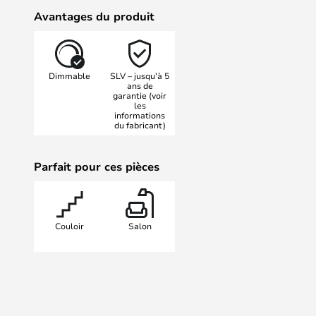
lentille intrigante s'est fait un n
Avantages du produit
de la lampe était extrêmement con
éblouissante. Votre Lampe Oculus e
verre dépoli que vous pouvez rempl
Dimmable
SLV – jusqu'à 5
Utilisez les Lampes au-dessus d
ans de
garantie (voir
bibelots ou utilisez-les au-dessus d
les
informations
du fabricant)
Parfait pour ces pièces
Couloir
Salon