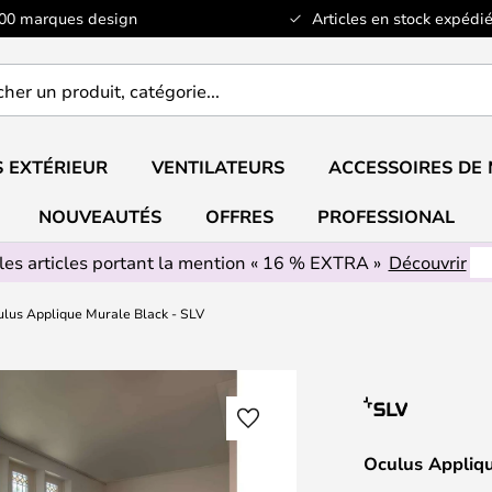
100 marques design
Articles en stock expédié
er
..
 EXTÉRIEUR
VENTILATEURS
ACCESSOIRES DE
NOUVEAUTÉS
OFFRES
PROFESSIONAL
les articles portant la mention « 16 % EXTRA »
Découvrir
lus Applique Murale Black - SLV
Oculus Appliqu