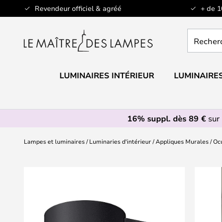
Allez
Revendeur officiel & agréé
+ de 
au
contenu
Recherch
un
produit,
catégorie.
LUMINAIRES INTÉRIEUR
LUMINAIRES
16% suppl. dès 89 €
sur 
Lampes et luminaires
Luminaries d'intérieur
Appliques Murales
Ocu
Skip
to
the
end