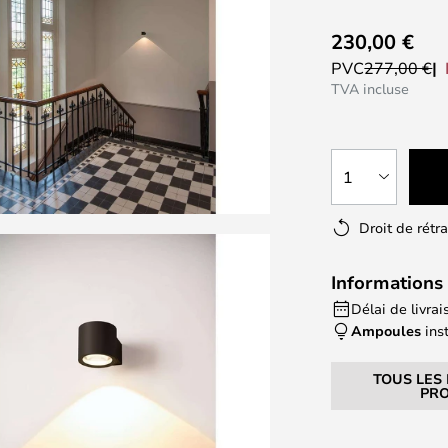
230,00 €
PVC
277,00 €
TVA incluse
1
Droit de rétr
Informations 
Délai de livrais
Ampoules
ins
TOUS LES
PRO