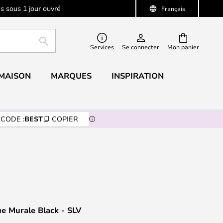
s sous 1 jour ouvré
Français
RECHERCHER
Services
Se connecter
Mon panier
 MAISON
MARQUES
INSPIRATION
CODE :
BEST
COPIER
e Murale Black - SLV