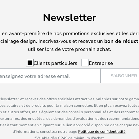
Newsletter
) en avant-première de nos promotions exclusives et les der
clairage design. Inscrivez-vous et recevez un
bon de réduct
utiliser lors de votre prochain achat.
Clients particuliers
Entreprise
S'ABONNER
ewsletter et recevez des offres spéciales attractives, valables sur notre gam
pes solaires et de produits pour la maison connectée. Et en plus, recevez toutes
n et autres offres, mais également des conseils personnalisés et des recomman
partenaires, des enquêtes, des demandes d'évaluation et des recommandations
 et à tout moment en cliquant sur le lien approprié disponible dans chaque ne
d'informations, consultez notre page
Politique de confidentialité
.
*Valable dès € 249 de minimum d'achat.