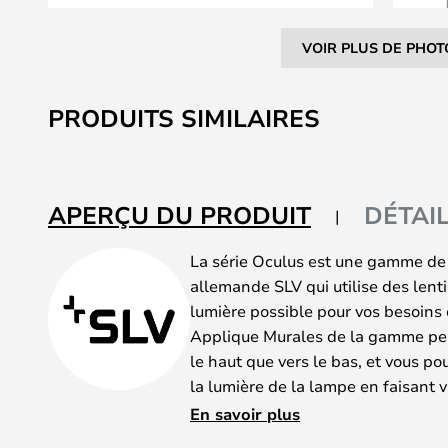
VOIR PLUS DE PHOT
Skip
to
PRODUITS SIMILAIRES
the
beginning
of
the
APERÇU DU PRODUIT
DÉTAI
images
gallery
La série Oculus est une gamme de
allemande SLV qui utilise des lenti
lumière possible pour vos besoins 
Applique Murales de la gamme peut
le haut que vers le bas, et vous p
la lumière de la lampe en faisant va
d'intensité habituel.
En savoir plus
La lampe Ocules a été lancée pour 