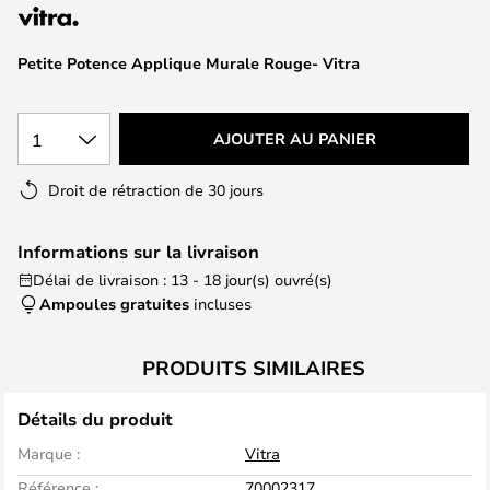
of
the
images
Petite Potence Applique Murale Rouge- Vitra
gallery
1
AJOUTER AU PANIER
Droit de rétraction de 30 jours
Informations sur la livraison
Délai de livraison : 13 - 18 jour(s) ouvré(s)
Ampoules gratuites
incluses
PRODUITS SIMILAIRES
Détails du produit
Marque :
Vitra
Référence :
70002317