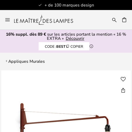
+ de 100 marques design
Allez
au
contenu
16% suppl. dès 89 €
sur les articles portant la mention « 16 %
ERCHER
EXTRA »
Découvrir
CODE :
BEST
COPIER
Appliques Murales
Skip
to
the
end
of
the
images
gallery