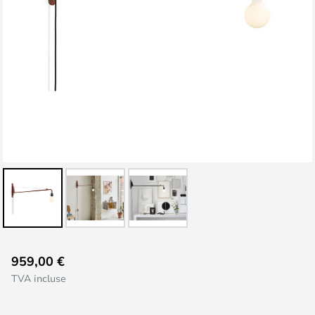
Skip
959,00 €
to
TVA incluse
the
beginning