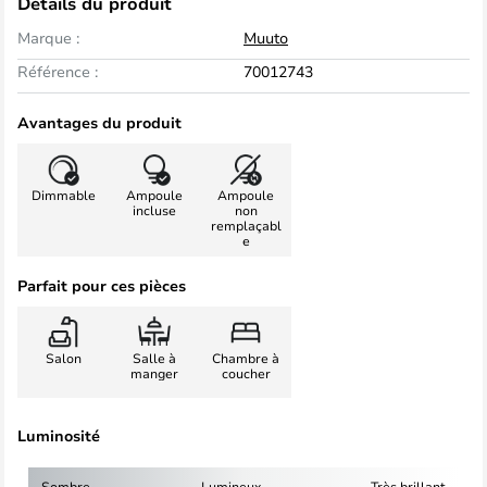
Détails du produit
Marque :
Muuto
Référence :
70012743
Avantages du produit
Dimmable
Ampoule
Ampoule
incluse
non
remplaçabl
e
Parfait pour ces pièces
Salon
Salle à
Chambre à
manger
coucher
Luminosité
Sombre
Lumineux
Très brillant