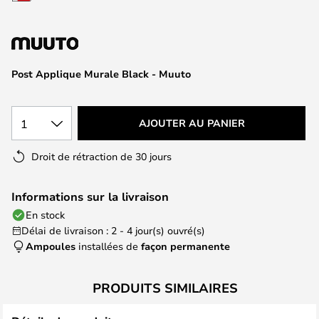
of
the
images
gallery
Post Applique Murale Black - Muuto
1
AJOUTER AU PANIER
Droit de rétraction de 30 jours
Informations sur la livraison
En stock
Délai de livraison : 2 - 4 jour(s) ouvré(s)
Ampoules
installées de
façon permanente
PRODUITS SIMILAIRES