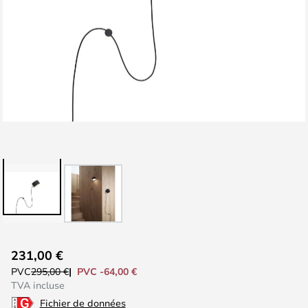
Skip
231,00 €
to
PVC -64,00 €
PVC
295,00 €
the
TVA incluse
beginning
Fichier de données