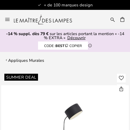
+ de 100 marques design
Allez
au
contenu
-14 % suppl. dès 79 €
sur les articles portant la mention « -14
ERCHER
% EXTRA »
Découvrir
CODE :
BEST
COPIER
Appliques Murales
Skip
SUMMER DEAL
to
the
end
of
the
images
gallery