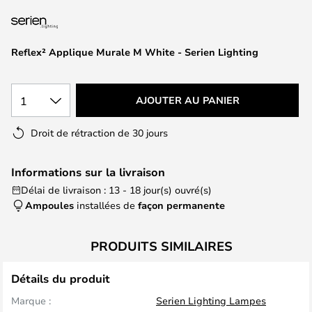
the
images
gallery
Reflex² Applique Murale M White - Serien Lighting
1
AJOUTER AU PANIER
Droit de rétraction de 30 jours
Informations sur la livraison
Délai de livraison : 13 - 18 jour(s) ouvré(s)
Ampoules
installées de
façon permanente
PRODUITS SIMILAIRES
Détails du produit
Marque :
Serien Lighting Lampes