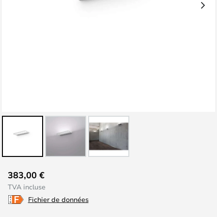
Skip
383,00 €
to
TVA incluse
the
Fichier de données
beginning
of