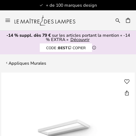
+ de 100 marques design
Allez
au
contenu
-14 % suppl. dès 79 €
sur les articles portant la mention « -14
ERCHER
% EXTRA »
Découvrir
CODE :
BEST
COPIER
Appliques Murales
Skip
to
the
end
of
the
images
gallery