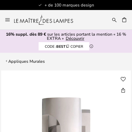
+ de 100 marques design
Allez
au
contenu
16% suppl. dès 89 €
sur les articles portant la mention « 16 %
ERCHER
EXTRA »
Découvrir
CODE :
BEST
COPIER
Appliques Murales
Skip
to
the
end
of
the
images
gallery