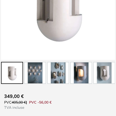
Skip
349,00 €
to
PVC -56,00 €
PVC
405,00 €
the
TVA incluse
beginning