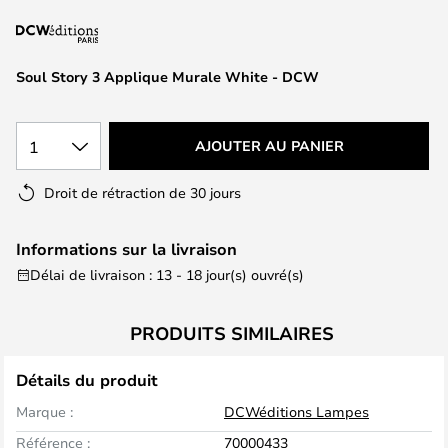
of
the
images
Soul Story 3 Applique Murale White - DCW
gallery
1
AJOUTER AU PANIER
Droit de rétraction de 30 jours
Informations sur la livraison
Délai de livraison : 13 - 18 jour(s) ouvré(s)
PRODUITS SIMILAIRES
Détails du produit
Marque :
DCWéditions Lampes
Référence :
70000433