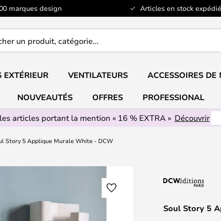
100 marques design
Articles en stock expédié
er
..
 EXTÉRIEUR
VENTILATEURS
ACCESSOIRES DE
NOUVEAUTÉS
OFFRES
PROFESSIONAL
les articles portant la mention « 16 % EXTRA »
Découvrir
ul Story 5 Applique Murale White - DCW
Soul Story 5 