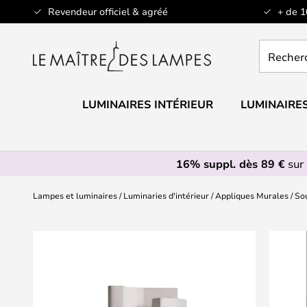
Allez
Revendeur officiel & agréé
+ de 
au
contenu
Recherch
un
produit,
catégorie.
LUMINAIRES INTÉRIEUR
LUMINAIRES
16% suppl. dès 89 €
sur 
Lampes et luminaires
Luminaries d'intérieur
Appliques Murales
So
Skip
to
the
end