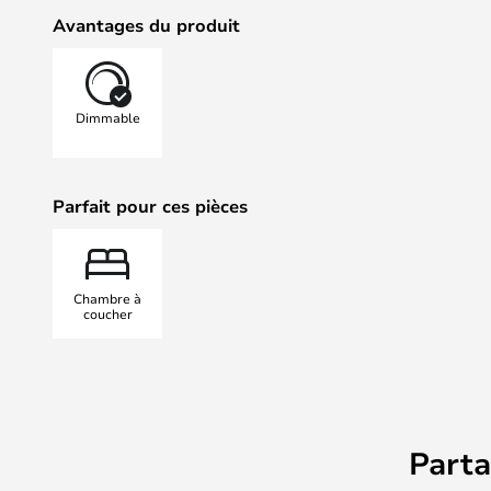
fantastique sur le mur du salon, de 
Avantages du produit
Si vous regardez bien, vous pourrez
sculpture en métal qui se pose ou s
Lampe. Selon DCWéditions, ce pet
Dimmable
de Charles Kalpakian. Chaque boîte
figurines de Charles Kalpakian, qu
guise !
Parfait pour ces pièces
OBS: Le modèle appelé Angle est 
coin. Vous pouvez acheter un cordo
contactez le service clientèle.
Chambre à
coucher
Part