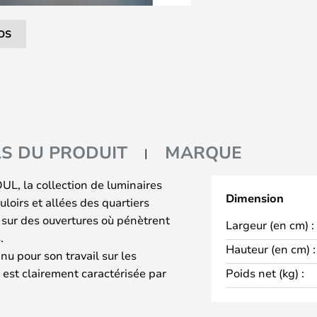
OS
LS DU PRODUIT
MARQUE
L, la collection de luminaires
Dimension
uloirs et allées des quartiers
t sur des ouvertures où pénètrent
Largeur (en cm) :
.
Hauteur (en cm) :
u pour son travail sur les
 est clairement caractérisée par
Poids net (kg) :
design. La gamme comprend six
 de créer une histoire