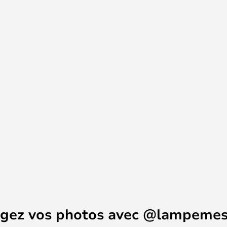
la cuisine et dans le couloir.
 peut-être apercevoir la petite
e tient quelque part sur la
it bonhomme est un autoportrait
 est livrée avec deux petites
e vous pouvez placer à votre
conçu pour être placé dans un
n avec un interrupteur si vous
agez vos photos avec @lampemes