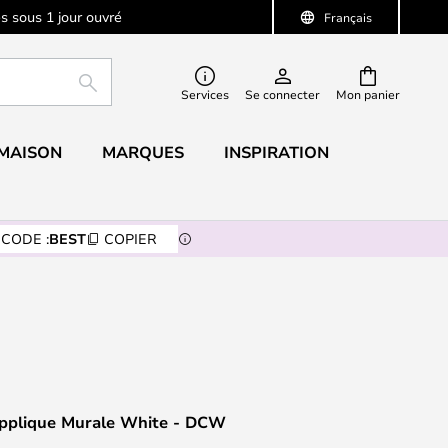
s sous 1 jour ouvré
Français
RECHERCHER
Services
Se connecter
Mon panier
 MAISON
MARQUES
INSPIRATION
CODE :
BEST
COPIER
Applique Murale White - DCW