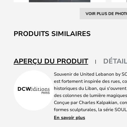
VOIR PLUS DE PHOT
Skip
to
PRODUITS SIMILAIRES
the
beginning
of
the
APERÇU DU PRODUIT
DÉTAI
images
gallery
Souvenir de United Lebanon by SOU
est fortement inspirée des rues, co
historiques du Liban, qui s'ouvren
des colonnes de lumière magiques
Conçue par Charles Kalpakian, conn
formes sculpturales, la série SOUL
ses mains habiles en matière de 
En savoir plus
formes, et leur combinaison permet