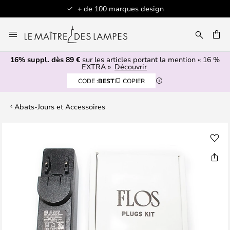
+ de 100 marques design
Allez
au
contenu
16% suppl. dès 89 €
sur les articles portant la mention « 16 %
ERCHER
EXTRA »
Découvrir
CODE :
BEST
COPIER
Abats-Jours et Accessoires
Skip
to
the
end
of
the
images
gallery