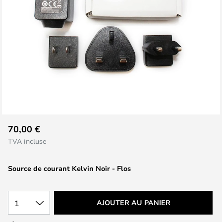
Skip
70,00 €
to
TVA incluse
the
beginning
Source de courant Kelvin Noir - Flos
of
the
images
1
AJOUTER AU PANIER
gallery