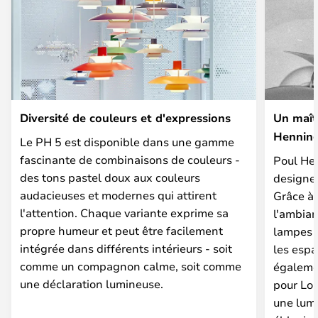
Diversité de couleurs et d'expressions
Un maît
Hennin
Le PH 5 est disponible dans une gamme
fascinante de combinaisons de couleurs -
Poul Hen
des tons pastel doux aux couleurs
designer
audacieuses et modernes qui attirent
Grâce à
l'attention. Chaque variante exprime sa
l'ambian
propre humeur et peut être facilement
lampes q
intégrée dans différents intérieurs - soit
les espa
comme un compagnon calme, soit comme
égaleme
une déclaration lumineuse.
pour Lou
une lum