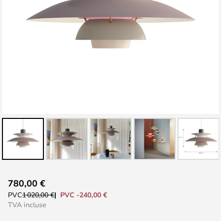
Skip
780,00 €
to
PVC -240,00 €
PVC
1 020,00 €
the
TVA incluse
beginning