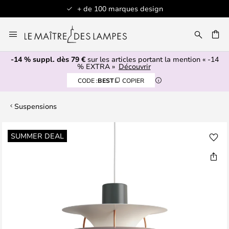
+ de 100 marques design
Allez
au
contenu
-14 % suppl. dès 79 €
sur les articles portant la mention « -14
ERCHER
% EXTRA »
Découvrir
CODE :
BEST
COPIER
Suspensions
Skip
SUMMER DEAL
to
the
end
of
the
images
gallery