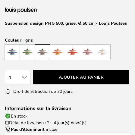
of
the
images
Suspension design PH 5 500, grise, Ø 50 cm - Louis Poulsen
gallery
Couleur:
gris
1
AJOUTER AU PANIER
Droit de rétraction de 30 jours
Informations sur la livraison
En stock
Délai de livraison : 2 - 4 jour(s) ouvré(s)
Pas d'illuminant
inclus