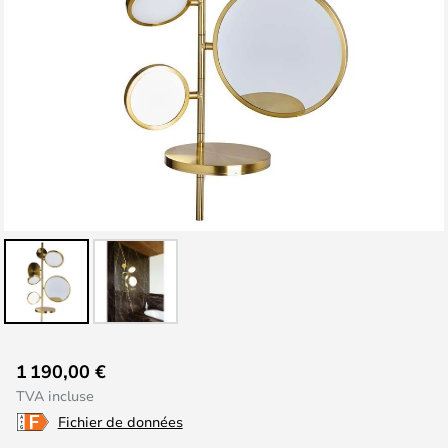
Skip
1 190,00 €
to
TVA incluse
the
Fichier de données
beginning