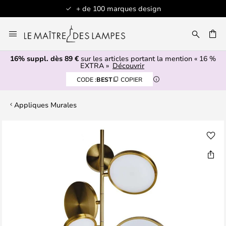
+ de 100 marques design
Allez
au
contenu
16% suppl. dès 89 €
sur les articles portant la mention « 16 %
ERCHER
EXTRA »
Découvrir
CODE :
BEST
COPIER
Appliques Murales
Skip
to
the
end
of
the
images
gallery