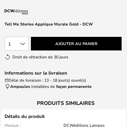
of
the
images
gallery
Tell Me Stories Applique Murale Gold - DCW
1
AJOUTER AU PANIER
Droit de rétraction de 30 jours
Informations sur la livraison
Délai de livraison : 13 - 18 jour(s) ouvré(s)
Ampoules
installées de
façon permanente
PRODUITS SIMILAIRES
Détails du produit
Marque :
DCWéditions Lampes