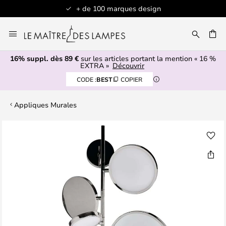
+ de 100 marques design
Allez
au
contenu
16% suppl. dès 89 €
sur les articles portant la mention « 16 %
ERCHER
EXTRA »
Découvrir
CODE :
BEST
COPIER
Appliques Murales
Skip
to
the
end
of
the
images
gallery