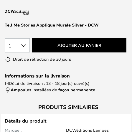
of
the
images
gallery
Tell Me Stories Applique Murale Silver - DCW
1
AJOUTER AU PANIER
Droit de rétraction de 30 jours
Informations sur la livraison
Délai de livraison : 13 - 18 jour(s) ouvré(s)
Ampoules
installées de
façon permanente
PRODUITS SIMILAIRES
Détails du produit
Marque :
DCWéditions Lampes