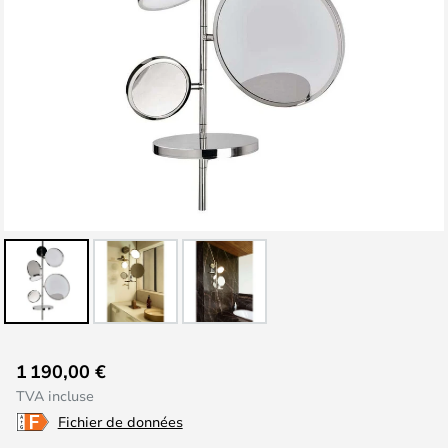
Skip
1 190,00 €
to
TVA incluse
the
Fichier de données
beginning