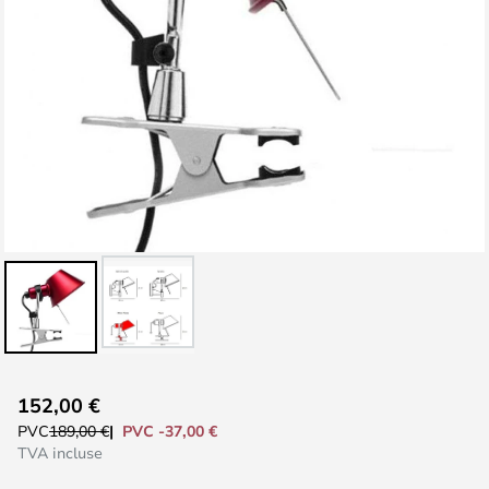
Skip
152,00 €
to
PVC -37,00 €
PVC
189,00 €
the
TVA incluse
beginning