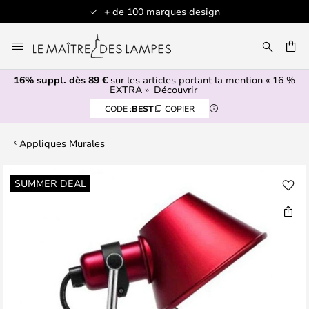
+ de 100 marques design
Allez
au
contenu
16% suppl. dès 89 €
sur les articles portant la mention « 16 %
ERCHER
EXTRA »
Découvrir
CODE :
BEST
COPIER
Appliques Murales
Skip
SUMMER DEAL
to
the
end
of
the
images
gallery