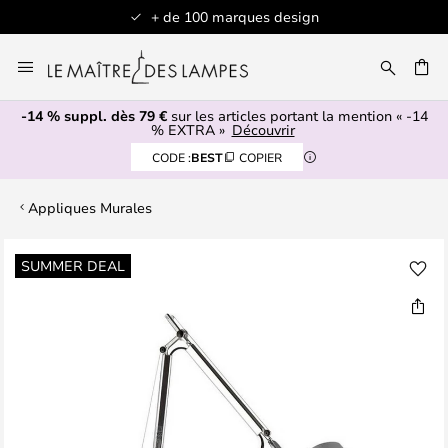
+ de 100 marques design
Allez
au
contenu
-14 % suppl. dès 79 €
sur les articles portant la mention « -14
ERCHER
% EXTRA »
Découvrir
CODE :
BEST
COPIER
Appliques Murales
Skip
SUMMER DEAL
to
the
end
of
the
images
gallery