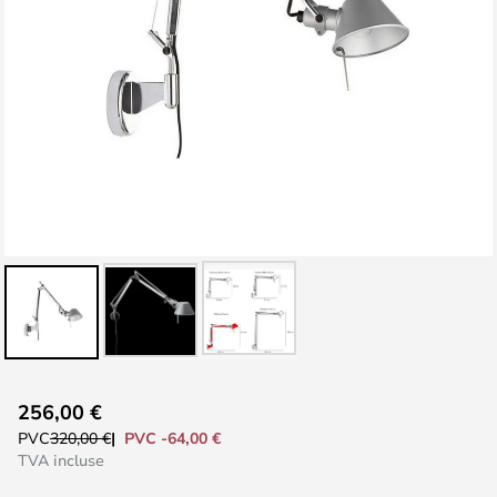
Skip
256,00 €
to
PVC -64,00 €
PVC
320,00 €
the
TVA incluse
beginning