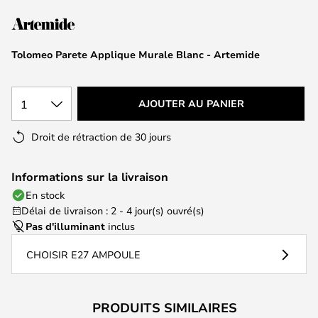
of
the
images
Tolomeo Parete Applique Murale Blanc - Artemide
gallery
1
AJOUTER AU PANIER
Droit de rétraction de 30 jours
Informations sur la livraison
En stock
Délai de livraison : 2 - 4 jour(s) ouvré(s)
Pas d'illuminant
inclus
CHOISIR E27 AMPOULE
PRODUITS SIMILAIRES