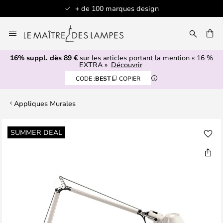
+ de 100 marques design
Allez
au
contenu
16% suppl. dès 89 €
sur les articles portant la mention « 16 %
ERCHER
EXTRA »
Découvrir
CODE :
BEST
COPIER
Appliques Murales
Skip
SUMMER DEAL
to
the
end
of
the
images
gallery