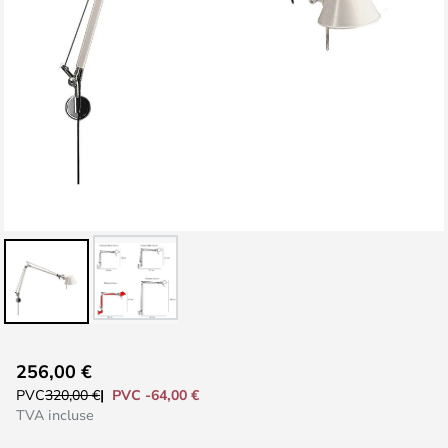
Skip
256,00 €
to
PVC -64,00 €
PVC
320,00 €
the
TVA incluse
beginning