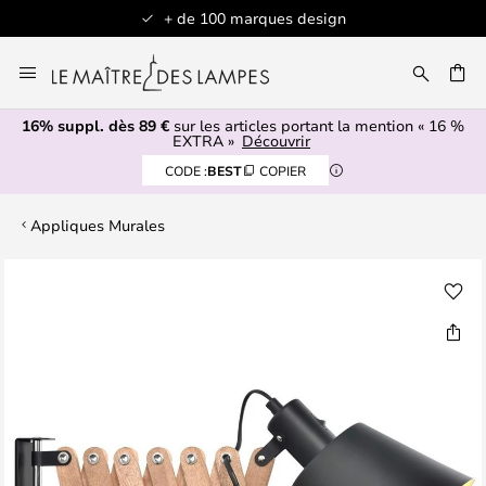
+ de 100 marques design
Allez
au
contenu
16% suppl. dès 89 €
sur les articles portant la mention « 16 %
ERCHER
EXTRA »
Découvrir
CODE :
BEST
COPIER
Appliques Murales
Skip
to
the
end
of
the
images
gallery