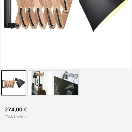
Skip
274,00 €
to
TVA incluse
the
beginning