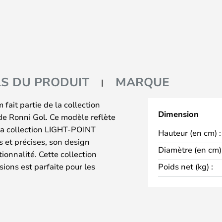
LS DU PRODUIT
MARQUE
ait partie de la collection
Dimension
e Ronni Gol. Ce modèle reflète
la collection LIGHT-POINT
Hauteur (en cm) :
s et précises, son design
Diamètre (en cm) 
ionnalité. Cette collection
ions est parfaite pour les
Poids net (kg) :
 collection, ces Lampes murales
ndrique, qui élimine les détails
entiel. Cela en fait une Applique