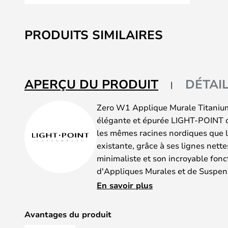
Skip
to
PRODUITS SIMILAIRES
the
beginning
of
the
APERÇU DU PRODUIT
DÉTAI
images
gallery
Zero W1 Applique Murale Titanium f
élégante et épurée LIGHT-POINT d
les mêmes racines nordiques que 
existante, grâce à ses lignes nette
minimaliste et son incroyable fonct
d'Appliques Murales et de Suspens
maisons modernes.
En savoir plus
Tout comme les Suspensions de la
se caractérisent par leur forme cyli
Avantages du produit
superflus pour ne garder que l'ess