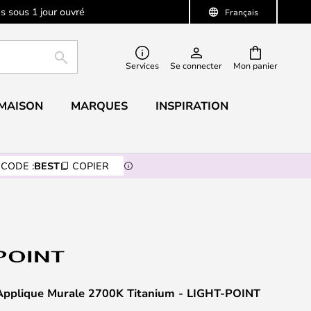
s sous 1 jour ouvré
Français
RECHERCHER
Services
Se connecter
Mon panier
 MAISON
MARQUES
INSPIRATION
CODE :
BEST
COPIER
pplique Murale 2700K Titanium - LIGHT-POINT