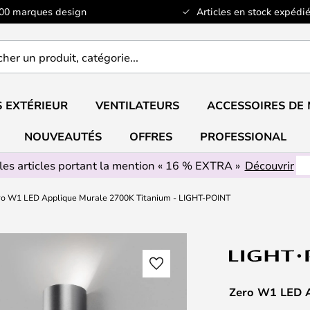
100 marques design
Articles en stock expédié
er
..
 EXTÉRIEUR
VENTILATEURS
ACCESSOIRES DE
NOUVEAUTÉS
OFFRES
PROFESSIONAL
les articles portant la mention « 16 % EXTRA »
Découvrir
ro W1 LED Applique Murale 2700K Titanium - LIGHT-POINT
Zero W1 LED A