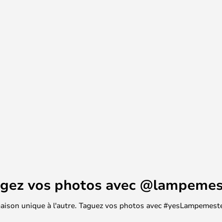
ement à vos murs et qui attire
 diffusent un éclairage doux,
mbinant haut et bas, ce qui
ance. Vous pouvez placer les
 ou en grappe pour obtenir un
ssion encore plus remarquable.
 gamme de tailles et de couleurs,
l à trouver celle qui convient le
agez vos photos avec @lampemes
 maison unique à l'autre. Taguez vos photos avec #yesLampemester