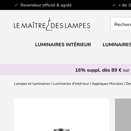
Allez
Revendeur officiel & agréé
+ de 
au
contenu
Recherch
un
produit,
catégorie.
LUMINAIRES INTÉRIEUR
LUMINAIRES
16% suppl. dès 89 €
sur 
Lampes et luminaires
Luminaries d'intérieur
Appliques Murales
Ze
Skip
to
the
end