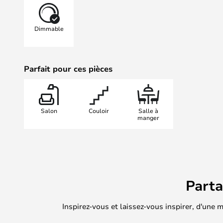
Murale unique qui s'intègre parfait
l'attention. Les Appliques Murales
Dimmable
confortable et non éblouissant, co
donne une superbe lumière d'ambi
différentes Lampes Murales seules
Parfait pour ces pièces
éclairage plus large et une expre
Zero est disponible dans une large
de sorte que vous n'aurez aucun ma
mieux à votre intérieur.
Salon
Couloir
Salle à
manger
Part
Inspirez-vous et laissez-vous inspirer, d'une