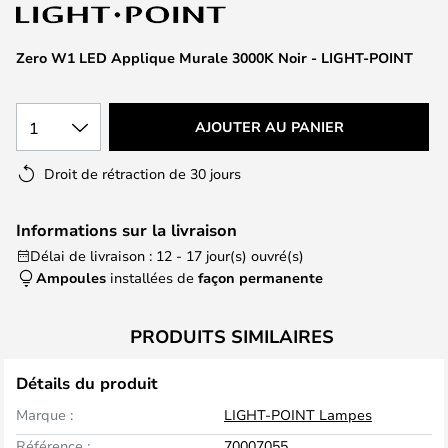
of
the
images
Zero W1 LED Applique Murale 3000K Noir - LIGHT-POINT
gallery
1
AJOUTER AU PANIER
Droit de rétraction de 30 jours
Informations sur la livraison
Délai de livraison : 12 - 17 jour(s) ouvré(s)
Ampoules
installées de
façon permanente
PRODUITS SIMILAIRES
Détails du produit
Marque :
LIGHT-POINT Lampes
Référence :
70007055