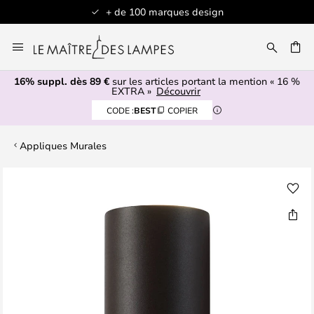
+ de 100 marques design
Allez
au
contenu
16% suppl. dès 89 €
sur les articles portant la mention « 16 %
ERCHER
EXTRA »
Découvrir
CODE :
BEST
COPIER
Appliques Murales
Skip
to
the
end
of
the
images
gallery