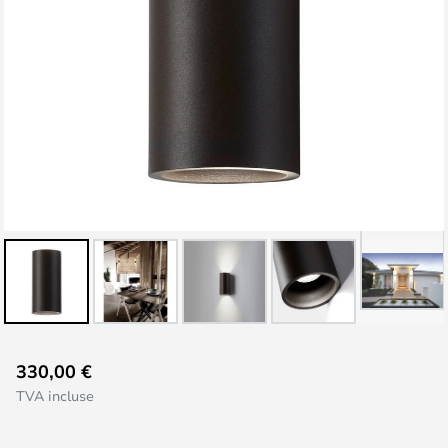
Skip
330,00 €
to
TVA incluse
the
beginning