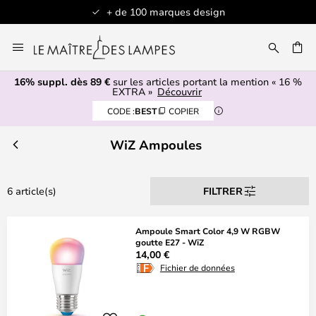
+ de 100 marques design
Allez
au
contenu
16% suppl. dès 89 €
sur les articles portant la mention « 16 %
ERCHER
EXTRA »
Découvrir
CODE :
BEST
COPIER
WiZ Ampoules
6 article(s)
FILTRER
Ampoule Smart Color 4,9 W RGBW
goutte E27 - WiZ
14,00 €
Fichier de données