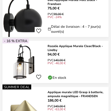
Frandsen
75,00 €
PVC
99,00 €
PVC -24%
Délai de livraison : 4 - 7 jour(s)
ouvré(s)
- 16 % EXTRA
Rozalie Applique Murale Clear/Black -
Lindby
94,00 €
PVC
140,00 €
PVC -46,00 €
En stock
SUMMER DEAL
Applique murale LED Grasp à batterie,
ampoule magnétique - FRANDSEN
186,00 €
PVC
249,00 €
PVC -63,00 €