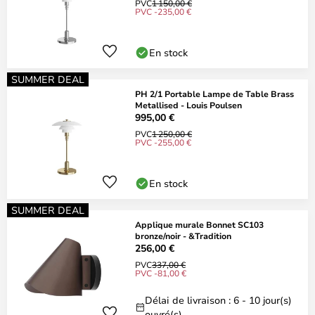
PVC
1 150,00 €
PVC -235,00 €
En stock
SUMMER DEAL
PH 2/1 Portable Lampe de Table Brass
Metallised - Louis Poulsen
995,00 €
PVC
1 250,00 €
PVC -255,00 €
En stock
SUMMER DEAL
Applique murale Bonnet SC103
bronze/noir - &Tradition
256,00 €
PVC
337,00 €
PVC -81,00 €
Délai de livraison : 6 - 10 jour(s)
ouvré(s)