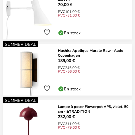
70,00 €
PVC
101,00 €
PVC -31,00 €
En stock
SUMMER DEAL
Hashira Applique Murale Raw - Audo
Copenhagen
189,00 €
PVC
245,00 €
PVC -56,00 €
En stock
SUMMER DEAL
Lampe à poser Flowerpot VP3, violet, 50
cm - &TRADITION
232,00 €
PVC
311,00 €
PVC -79,00 €