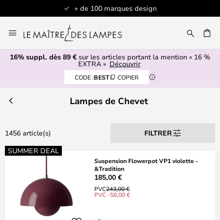
Articles en stock expédiés sous 1 jour ouvré
Allez
au
contenu
16% suppl. dès 89 €
sur les articles portant la mention « 16 %
ERCHER
EXTRA »
Découvrir
CODE :
BEST
COPIER
Lampes de Chevet
1456 article(s)
FILTRER
SUMMER DEAL
Suspension Flowerpot VP1 violette -
&Tradition
185,00 €
PVC
243,00 €
PVC -58,00 €