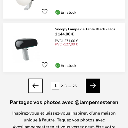
En stock
Snoopy Lampe de Table Black - Flos
1 144,00 €
PVC
1 271,00 €
PVC -127,00 €
En stock
Page
1
2
3
...
25
Précédent
Suivant
Partagez vos photos avec @lampemesteren
Inspirez-vous et laissez-vous inspirer, d'une maison
unique à l'autre. Taguez vos photos avec
#yesLampemesteren et vous verrez peut-être votre