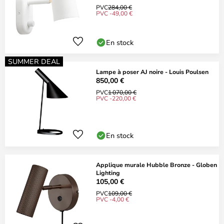
PVC
284,00 €
PVC -49,00 €
En stock
SUMMER DEAL
Lampe à poser AJ noire - Louis Poulsen
850,00 €
PVC
1 070,00 €
PVC -220,00 €
En stock
Applique murale Hubble Bronze - Globen
Lighting
105,00 €
PVC
109,00 €
PVC -4,00 €