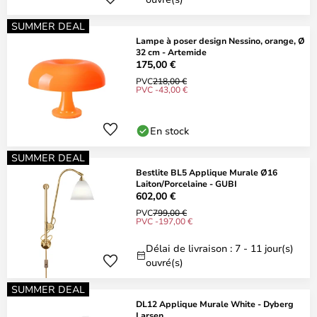
SUMMER DEAL
Lampe à poser design Nessino, orange, Ø
32 cm - Artemide
175,00 €
PVC
218,00 €
PVC -43,00 €
En stock
SUMMER DEAL
Bestlite BL5 Applique Murale Ø16
Laiton/Porcelaine - GUBI
602,00 €
PVC
799,00 €
PVC -197,00 €
Délai de livraison : 7 - 11 jour(s)
ouvré(s)
SUMMER DEAL
DL12 Applique Murale White - Dyberg
Larsen