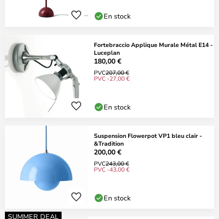
En stock
Fortebraccio Applique Murale Métal E14 -
Luceplan
180,00 €
PVC
207,00 €
PVC -27,00 €
En stock
Suspension Flowerpot VP1 bleu clair -
&Tradition
200,00 €
PVC
243,00 €
PVC -43,00 €
En stock
SUMMER DEAL