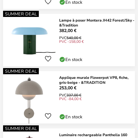
En stock
SUMMER DEAL
Lampe à poser Montera JH42 Forest/Sky -
&Tradition
382,00 €
PVC
540,00 €
PVC -158,00 €
En stock
SUMMER DEAL
Applique murale Flowerpot VP8, fiche,
gris-beige - &TRADITION
253,00 €
PVC
337,00 €
PVC -84,00 €
En stock
SUMMER DEAL
Luminaire rechargeable Panthella 160