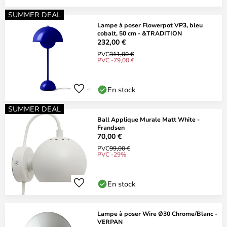
SUMMER DEAL
Lampe à poser Flowerpot VP3, bleu
cobalt, 50 cm - &TRADITION
232,00 €
PVC
311,00 €
PVC -79,00 €
En stock
SUMMER DEAL
Ball Applique Murale Matt White -
Frandsen
70,00 €
PVC
99,00 €
PVC -29%
En stock
Lampe à poser Wire Ø30 Chrome/Blanc -
VERPAN