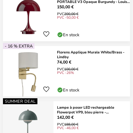
PORTABLE V3 Opaque Burgundy - Louis
Poulsen
150,00 €
PVC
200,00 €
PVC -50,00 €
En stock
- 16 % EXTRA
Florens Applique Murale White/Brass -
Lindby
74,00 €
PVC
100,00 €
PVC -26%
En stock
SUMMER DEAL
Lampe à poser LED rechargeable
Flowerpot VP9, bleu pierre -
&TRADITION
142,00 €
PVC
188,00 €
PVC -46,00 €