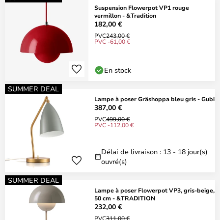
Suspension Flowerpot VP1 rouge
vermillon - &Tradition
182,00 €
PVC
243,00 €
PVC -61,00 €
En stock
SUMMER DEAL
Lampe à poser Gräshoppa bleu gris - Gubi
387,00 €
PVC
499,00 €
PVC -112,00 €
Délai de livraison : 13 - 18 jour(s)
ouvré(s)
SUMMER DEAL
Lampe à poser Flowerpot VP3, gris-beige,
50 cm - &TRADITION
232,00 €
PVC
311,00 €