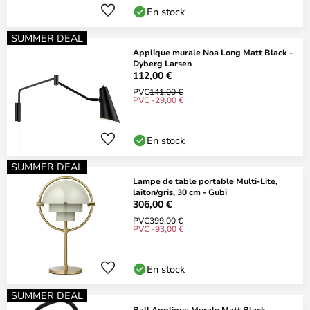
En stock
SUMMER DEAL
Applique murale Noa Long Matt Black -
Dyberg Larsen
112,00 €
PVC
141,00 €
PVC -29,00 €
En stock
SUMMER DEAL
Lampe de table portable Multi-Lite,
laiton/gris, 30 cm - Gubi
306,00 €
PVC
399,00 €
PVC -93,00 €
En stock
SUMMER DEAL
Ball Applique Murale Matt Black -