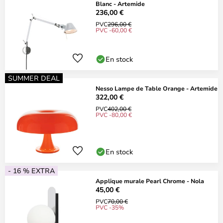
Blanc - Artemide
236,00 €
PVC
296,00 €
PVC -60,00 €
En stock
SUMMER DEAL
Nesso Lampe de Table Orange - Artemide
322,00 €
PVC
402,00 €
PVC -80,00 €
En stock
- 16 % EXTRA
Applique murale Pearl Chrome - Nola
45,00 €
PVC
70,00 €
PVC -35%