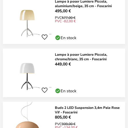
Lampe à poser Lumiere Piccola,
aluminium/beige, 35 cm - Foscarini
495,00 €
PVC
577,00 €
PVC -82,00 €
En stock
Lampe à poser Lumiere Piccola,
chrome/blanc, 35 cm - Foscarini
449,00 €
En stock
Buds 2 LED Suspension 3,4m Pale Rose
Vif - Foscarini
805,00 €
PVC
939,00 €
PVC -134,00 €