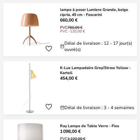
lampe à poser Lumiere Grande, beige
cipria, 45 cm - Foscarini
660,00 €
PVC
780,00 €
PVC -120,00 €
Délai de livraison : 12 - 17 jour(s)
ouvré(s)
K-Lux Lampadaire Grey/Straw Yellow -
Kartell
454,00 €
Délai de livraison : 3 - 4 semaines
Ray Lampe de Table Verre - Flos
1 098,00 €
PVC
1 220,00 €