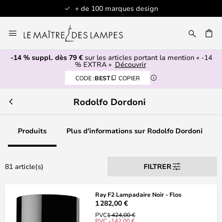
esign
Articles en stock expédiés sous 1 
Allez
au
contenu
-14 % suppl. dès 79 €
sur les articles portant la mention « -14
ERCHER
% EXTRA »
Découvrir
CODE :
BEST
COPIER
Rodolfo Dordoni
Produits
Plus d'informations sur Rodolfo Dordoni
81 article(s)
FILTRER
Ray F2 Lampadaire Noir - Flos
1 282,00 €
PVC
1 424,00 €
PVC -142,00 €