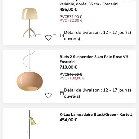
variable, dorée, 35 cm - Foscarini
495,00 €
PVC
577,00 €
PVC -82,00 €
Délai de livraison : 12 - 17 jour(s)
ouvré(s)
Buds 2 Suspension 3,4m Pale Rose Vif -
Foscarini
710,00 €
PVC
840,00 €
PVC -130,00 €
Délai de livraison : 12 - 17 jour(s)
ouvré(s)
K-Lux Lampadaire Black/Green - Kartell
454,00 €