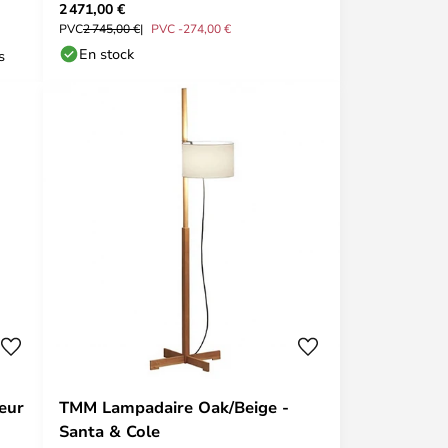
2 471,00 €
PVC
2 745,00 €
PVC -274,00 €
En stock
s
eur
TMM Lampadaire Oak/Beige -
Santa & Cole