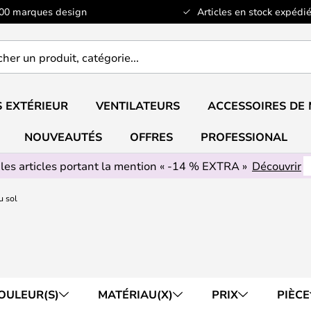
100 marques design
Articles en stock expédié
er
..
 EXTÉRIEUR
VENTILATEURS
ACCESSOIRES DE
NOUVEAUTÉS
OFFRES
PROFESSIONAL
 les articles portant la mention « -14 % EXTRA »
Découvrir
 sol
OULEUR(S)
MATÉRIAU(X)
PRIX
PIÈCE