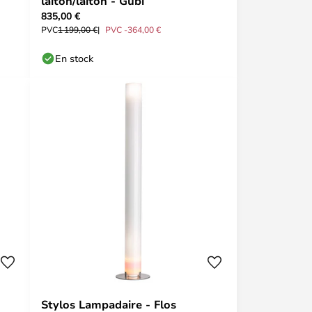
laiton/laiton - Gubi
835,00 €
PVC
1 199,00 €
PVC -364,00 €
En stock
Stylos Lampadaire - Flos