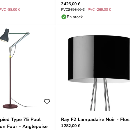
2 426,00 €
PVC -88,00 €
PVC
2 695,00 €
PVC -269,00 €
En stock
pied Type 75 Paul
Ray F2 Lampadaire Noir - Flos
1 282,00 €
ion Four - Anglepoise