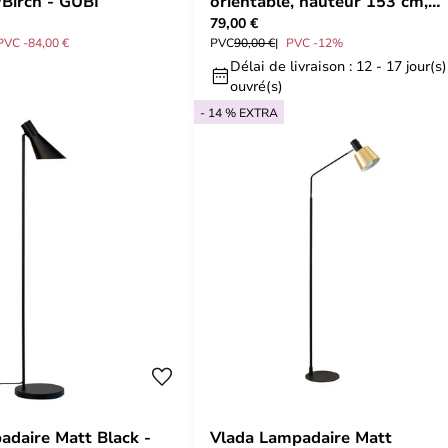
Birch - GUBI
orientable, hauteur 153 cm,
79,00 €
métal - Lindby
PVC -84,00 €
PVC
90,00 €
PVC -12%
Délai de livraison : 12 - 17 jour(s)
ouvré(s)
- 14 % EXTRA
daire Matt Black -
Vlada Lampadaire Matt