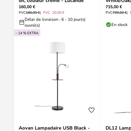
lin, couleur crème - Lucande
White/Oak/
160,00 €
715,00 €
PVC
180,00 €
PVC -20,00 €
PVC
799,00 €
Délai de livraison : 6 - 10 jour(s)
En stock
ouvré(s)
- 14 % EXTRA
Aovan Lampadaire USB Black -
DL12 Lampa