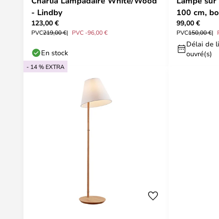
Charlia Lampadaire White/Wood
Lampe sur 
- Lindby
100 cm, boi
123,00 €
99,00 €
Lindby
PVC
219,00 €
PVC -96,00 €
PVC
150,00 €
Délai de li
En stock
ouvré(s)
- 14 % EXTRA