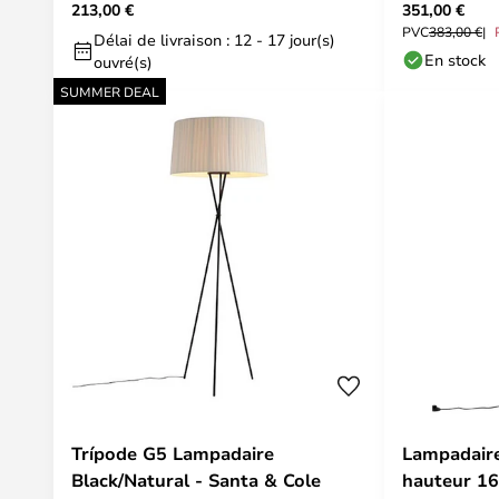
213,00 €
351,00 €
titane, métal,
PVC
383,00 €
Délai de livraison : 12 - 17 jour(s)
En stock
ouvré(s)
SUMMER DEAL
Trípode G5 Lampadaire
Lampadaire
Black/Natural - Santa & Cole
hauteur 16