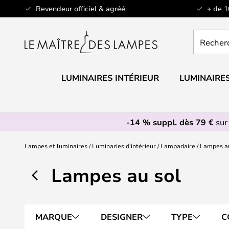
Allez
Revendeur officiel & agréé
+ de 
au
contenu
Recherch
un
produit,
catégorie.
LUMINAIRES INTÉRIEUR
LUMINAIRES
-14 % suppl. dès 79 €
sur
Lampes et luminaires
Luminaries d'intérieur
Lampadaire
Lampes au
Lampes au sol
MARQUE
DESIGNER
TYPE
C