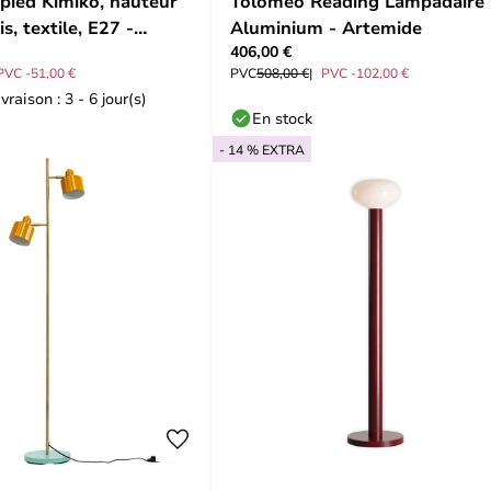
pied Kimiko, hauteur
Tolomeo Reading Lampadaire
s, textile, E27 -
Aluminium - Artemide
406,00 €
PVC -51,00 €
PVC
508,00 €
PVC -102,00 €
vraison : 3 - 6 jour(s)
En stock
- 14 % EXTRA