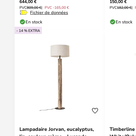
644,00 €
150,00 €
Dyberg La
PVC
809,00 €
PVC -165,00 €
PVC
182,00 €
Fichier de données
En stock
En stock
- 14 % EXTRA
Lampadaire Jorvan, eucalyptus,
Timberline