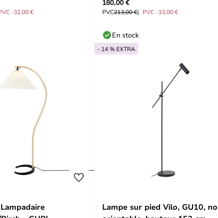
180,00 €
rsen
Larsen
PVC -32,00 €
PVC
213,00 €
PVC -33,00 €
En stock
- 14 % EXTRA
 Lampadaire
Lampe sur pied Vilo, GU10, noi