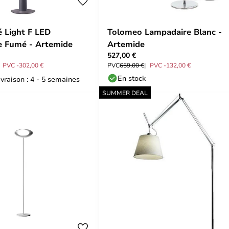
 Light F LED
Tolomeo Lampadaire Blanc -
e Fumé - Artemide
Artemide
527,00 €
PVC -302,00 €
PVC
659,00 €
PVC -132,00 €
En stock
ivraison : 4 - 5 semaines
SUMMER DEAL