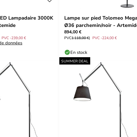
LED Lampadaire 3000K
Lampe sur pied Tolomeo Meg
temide
Ø36 parchemin/noir - Artemid
894,00 €
PVC -239,00 €
PVC
1 118,00 €
PVC -224,00 €
 de données
En stock
SUMMER DEAL