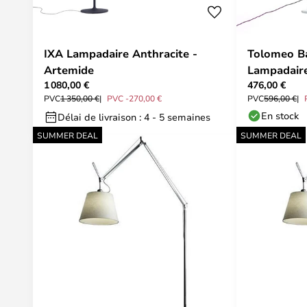
IXA Lampadaire Anthracite -
Tolomeo Ba
Artemide
Lampadaire
1 080,00 €
476,00 €
Artemide
PVC
1 350,00 €
PVC -270,00 €
PVC
596,00 €
En stock
Délai de livraison : 4 - 5 semaines
SUMMER DEAL
SUMMER DEAL