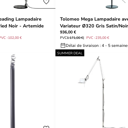
eading Lampadaire
Tolomeo Mega Lampadaire av
Pied Noir - Artemide
Variateur Ø320 Gris Satin/Noir
936,00 €
Artemide
PVC -102,00 €
PVC
1 171,00 €
PVC -235,00 €
Délai de livraison : 4 - 5 semaine
SUMMER DEAL