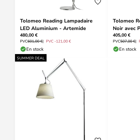
Tolomeo Reading Lampadaire
Tolomeo R
LED Aluminium - Artemide
Noir avec 
480,00 €
405,00 €
PVC
601,00 €
PVC -121,00 €
PVC
507,00 €
En stock
En stock
SUMMER DEAL