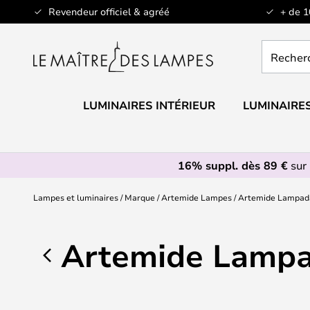
Allez
Revendeur officiel & agréé
+ de 
au
contenu
Recherch
un
produit,
catégorie.
LUMINAIRES INTÉRIEUR
LUMINAIRES
16% suppl. dès 89 €
sur 
Lampes et luminaires
Marque
Artemide Lampes
Artemide Lampad
Artemide Lampa