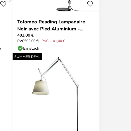
Tolomeo Reading Lampadaire
Noir avec Pied Aluminium -
402,00 €
Artemide
PVC
503,00 €
PVC -101,00 €
En stock
s
SUMMER DEAL