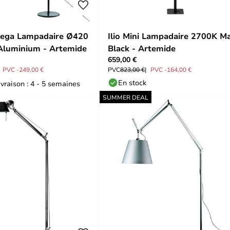
ega Lampadaire Ø420
Ilio Mini Lampadaire 2700K M
/Aluminium - Artemide
Black - Artemide
659,00 €
PVC -249,00 €
PVC
823,00 €
PVC -164,00 €
En stock
ivraison : 4 - 5 semaines
SUMMER DEAL