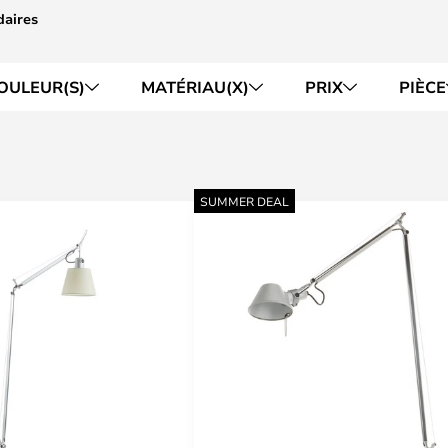
daires
OULEUR(S)
MATÉRIAU(X)
PRIX
PIÈCE
SUMMER DEAL