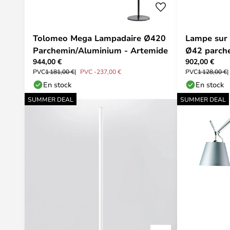
Tolomeo Mega Lampadaire Ø420
Lampe sur
Parchemin/Aluminium - Artemide
Ø42 parche
944,00 €
902,00 €
PVC
1 181,00 €
PVC -237,00 €
PVC
1 128,00 €
En stock
En stock
SUMMER DEAL
SUMMER DEAL