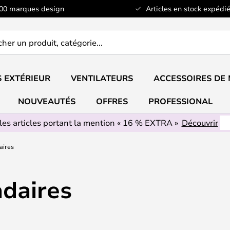
100 marques design
Articles en stock expédié
er
..
 EXTÉRIEUR
VENTILATEURS
ACCESSOIRES DE
NOUVEAUTÉS
OFFRES
PROFESSIONAL
les articles portant la mention « 16 % EXTRA »
Découvrir
aires
daires