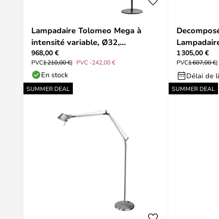
Lampadaire Tolomeo Mega à
Decomposé
intensité variable, Ø32,
Lampadair
968,00 €
1 305,00 €
beige/aluminium - Artemide
PVC
1 210,00 €
PVC -242,00 €
PVC
1 607,00 €
En stock
Délai de l
SUMMER DEAL
SUMMER DEAL