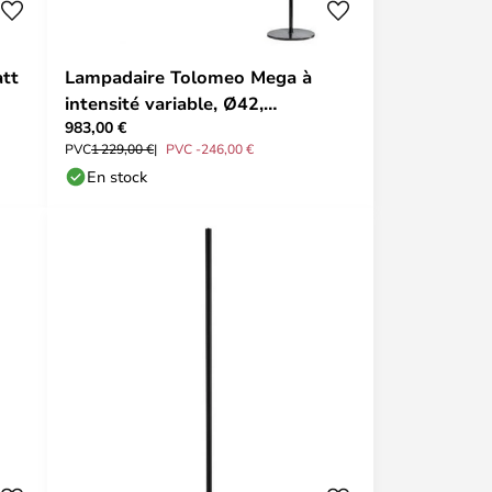
att
Lampadaire Tolomeo Mega à
intensité variable, Ø42,
983,00 €
beige/aluminium - Artemide
PVC
1 229,00 €
PVC -246,00 €
En stock