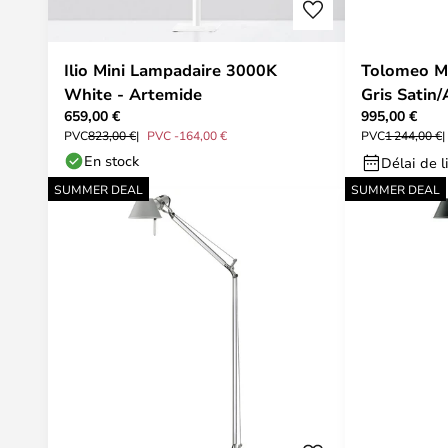
Ilio Mini Lampadaire 3000K
Tolomeo M
White - Artemide
Gris Satin
659,00 €
995,00 €
PVC
823,00 €
PVC -164,00 €
PVC
1 244,00 €
En stock
Délai de l
SUMMER DEAL
SUMMER DEAL