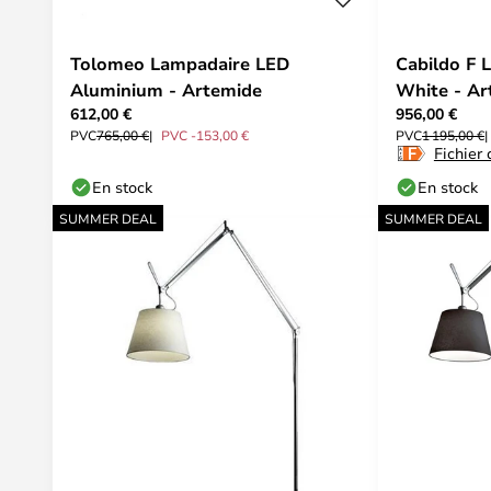
Tolomeo Lampadaire LED
Cabildo F 
Aluminium - Artemide
White - Ar
612,00 €
956,00 €
PVC
765,00 €
PVC -153,00 €
PVC
1 195,00 €
Fichier
En stock
En stock
SUMMER DEAL
SUMMER DEAL