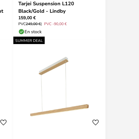
Tarjei Suspension L120
nt
Black/Gold - Lindby
159,00 €
PVC
249,00 €
PVC -90,00 €
En stock
SUMMER DEAL