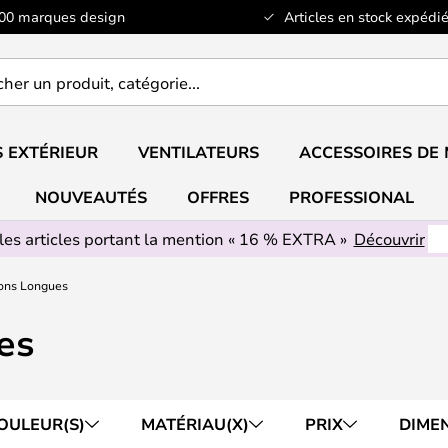
100 marques design
Articles en stock expédié
er
..
 EXTÉRIEUR
VENTILATEURS
ACCESSOIRES DE
NOUVEAUTÉS
OFFRES
PROFESSIONAL
les articles portant la mention « 16 % EXTRA »
Découvrir
ons Longues
es
OULEUR(S)
MATÉRIAU(X)
PRIX
DIME