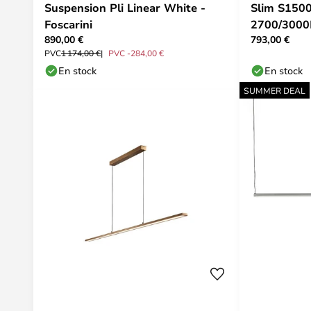
Suspension Pli Linear White -
Slim S150
Foscarini
2700/3000
890,00 €
793,00 €
POINT
PVC
1 174,00 €
PVC -284,00 €
En stock
En stock
SUMMER DEAL