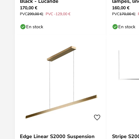
Black - Lucande
lampes, lin
170,00 €
160,00 €
PVC
299,00 €
PVC -129,00 €
PVC
170,00 €
En stock
En stock
Edge Linear S2000 Suspension
Stripe S20