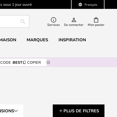
s sous 1 jour ouvré
Français
RECHERCHER
Services
Se connecter
Mon panier
 MAISON
MARQUES
INSPIRATION
CODE :
BEST
COPIER
NSIONS
PLUS DE FILTRES