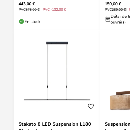
443,00 €
150,00 €
PVC
575,00 €
PVC -132,00 €
PVC
239,00 €
Délai de li
En stock
ouvré(s)
Stakato 8 LED Suspension L180
Suspension