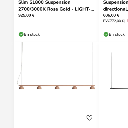
Slim S1800 Suspension
Suspension
2700/3000K Rose Gold - LIGHT-
directional
925,00 €
606,00 €
POINT
- HAY
PVC
772,00 €
En stock
En stock