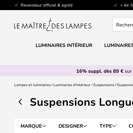
Allez
Revendeur officiel & agréé
+ de 
au
contenu
Recherch
un
produit,
catégorie.
LUMINAIRES INTÉRIEUR
LUMINAIRES
16% suppl. dès 89 €
sur 
Lampes et luminaires
Luminaries d'intérieur
Suspensions
Suspensi
Suspensions Longu
MARQUE
DESIGNER
TYPE
C