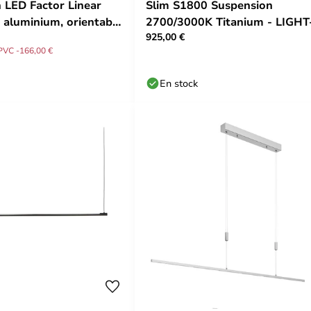
 LED Factor Linear
Slim S1800 Suspension
, aluminium, orientable
2700/3000K Titanium - LIGHT
925,00 €
POINT
PVC -166,00 €
En stock