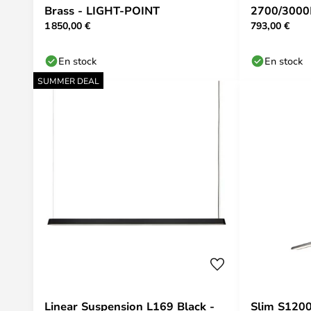
Brass - LIGHT-POINT
2700/3000K
1 850,00 €
793,00 €
POINT
En stock
En stock
SUMMER DEAL
Linear Suspension L169 Black -
Slim S120