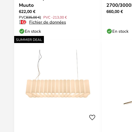
Muuto
2700/3000K
622,00 €
660,00 €
POINT
PVC
835,00 €
PVC -213,00 €
Fichier de données
En stock
En stock
SUMMER DEAL