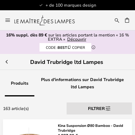
s design
Articles en stock expédiés sous
Allez
au
contenu
16% suppl. dès 89 €
sur les articles portant la mention « 16 %
ERCHER
EXTRA »
Découvrir
CODE :
BEST
COPIER
David Trubridge ltd Lampes
Plus d'informations sur David Trubridge
Produits
ltd Lampes
163 article(s)
FILTRER
Kina Suspension Ø80 Bamboo - David
Trubridge