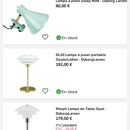
Lampe à pince Sleep Mint - Dyberg Larsen
80,00 €
En stock
DL20 Lampe à poser portable
Opale/Laiton - DybergLarsen
192,00 €
En stock
Morph Lampe de Table Opal -
DybergLarsen
179,00 €
PVC
213,00 €
PVC -34,00 €