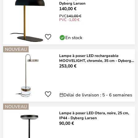
Dyberg Larsen
140,00 €
PVC
141,00 €
PVC -1,00 €
En stock
NOUVEAU
Lampe à poser LED rechargeable
MOOVELIGHT, chromée, 35 cm - Dyberg
Larsen
253,00 €
Délai de livraison : 5 - 6 semaines
NOUVEAU
Lampe à poser LED Otera, noire, 25 cm,
IP44 - Dyberg Larsen
90,00 €