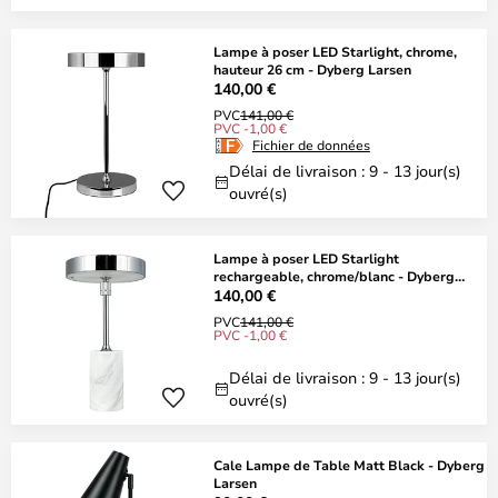
Lampe à poser LED Starlight, chrome,
hauteur 26 cm - Dyberg Larsen
140,00 €
PVC
141,00 €
PVC -1,00 €
Fichier de données
Délai de livraison : 9 - 13 jour(s)
ouvré(s)
Lampe à poser LED Starlight
rechargeable, chrome/blanc - Dyberg
Larsen
140,00 €
PVC
141,00 €
PVC -1,00 €
Délai de livraison : 9 - 13 jour(s)
ouvré(s)
Cale Lampe de Table Matt Black - Dyberg
Larsen