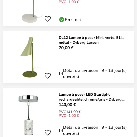
PVC -1,00 €
En stock
DL12 Lampe à poser Mini, verte, E14,
métal - Dyberg Larsen
70,00 €
Délai de livraison : 9 - 13 jour(s)
ouvré(s)
Lampe à poser LED Starlight
rechargeable, chrome/gris - Dyberg
Larsen
140,00 €
PVC
141,00 €
PVC -1,00 €
Délai de livraison : 9 - 13 jour(s)
ouvré(s)