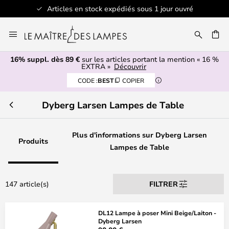
Articles en stock expédiés sous 1 jour ouvré
Allez
au
contenu
16% suppl. dès 89 €
sur les articles portant la mention « 16 %
ERCHER
EXTRA »
Découvrir
CODE :
BEST
COPIER
Dyberg Larsen Lampes de Table
Plus d'informations sur Dyberg Larsen
Produits
Lampes de Table
147 article(s)
FILTRER
DL12 Lampe à poser Mini Beige/Laiton -
Dyberg Larsen