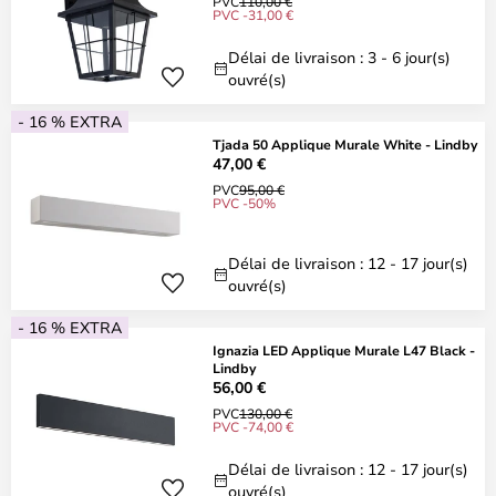
PVC
110,00 €
PVC -31,00 €
Délai de livraison : 3 - 6 jour(s)
ouvré(s)
- 16 % EXTRA
Tjada 50 Applique Murale White - Lindby
47,00 €
PVC
95,00 €
PVC -50%
Délai de livraison : 12 - 17 jour(s)
ouvré(s)
- 16 % EXTRA
Ignazia LED Applique Murale L47 Black -
Lindby
56,00 €
PVC
130,00 €
PVC -74,00 €
Délai de livraison : 12 - 17 jour(s)
ouvré(s)