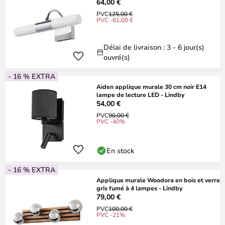
64,00 €
PVC
125,00 €
PVC -61,00 €
Délai de livraison : 3 - 6 jour(s)
ouvré(s)
- 16 % EXTRA
Aiden applique murale 30 cm noir E14
lampe de lecture LED - Lindby
54,00 €
PVC
90,00 €
PVC -40%
En stock
- 16 % EXTRA
Applique murale Woodora en bois et verre
gris fumé à 4 lampes - Lindby
79,00 €
PVC
100,00 €
PVC -21%