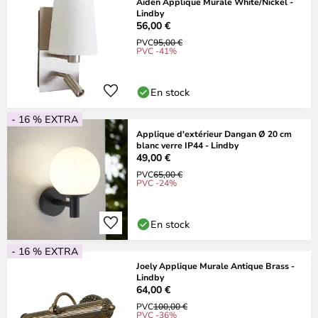
Aiden Applique Murale White/Nickel -
Lindby
56,00 €
PVC
95,00 €
PVC -41%
En stock
- 16 % EXTRA
Applique d'extérieur Dangan Ø 20 cm
blanc verre IP44 - Lindby
49,00 €
PVC
65,00 €
PVC -24%
En stock
- 16 % EXTRA
Joely Applique Murale Antique Brass -
Lindby
64,00 €
PVC
100,00 €
PVC -36%