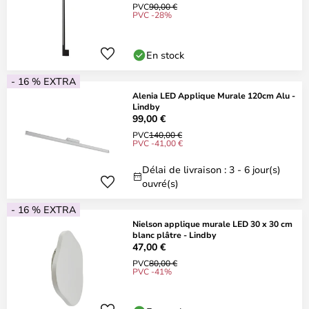
PVC
90,00 €
PVC -28%
En stock
- 16 % EXTRA
Alenia LED Applique Murale 120cm Alu -
Lindby
99,00 €
PVC
140,00 €
PVC -41,00 €
Délai de livraison : 3 - 6 jour(s)
ouvré(s)
- 16 % EXTRA
Nielson applique murale LED 30 x 30 cm
blanc plâtre - Lindby
47,00 €
PVC
80,00 €
PVC -41%