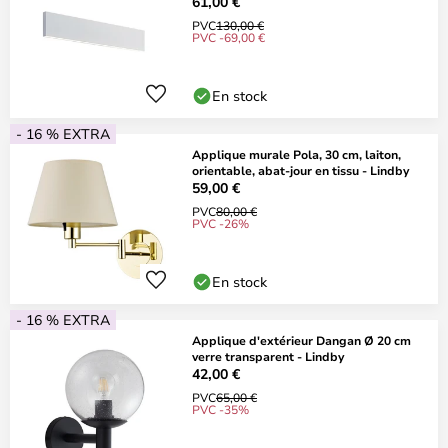
61,00 €
PVC
130,00 €
PVC -69,00 €
En stock
- 16 % EXTRA
Applique murale Pola, 30 cm, laiton,
orientable, abat-jour en tissu - Lindby
59,00 €
PVC
80,00 €
PVC -26%
En stock
- 16 % EXTRA
Applique d'extérieur Dangan Ø 20 cm
verre transparent - Lindby
42,00 €
PVC
65,00 €
PVC -35%