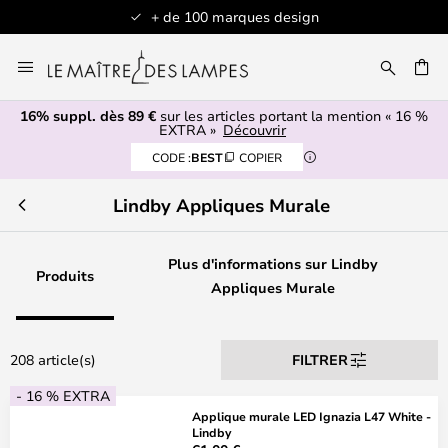
Articles en stock expédiés sous 1 jour ouvré
Allez
au
contenu
16% suppl. dès 89 €
sur les articles portant la mention « 16 %
ERCHER
EXTRA »
Découvrir
CODE :
BEST
COPIER
Lindby Appliques Murale
Plus d'informations sur Lindby
Produits
Appliques Murale
208 article(s)
FILTRER
- 16 % EXTRA
Applique murale LED Ignazia L47 White -
Lindby