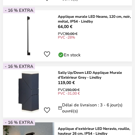
- 16 % EXTRA
Applique murale LED Neano, 120 cm, noir,
métal, IP54 - Lindby
64,00 €
PVC
90,00 €
PVC -28%
En stock
- 16 % EXTRA
Sally Up/Down LED Applique Murale
d'Extérieur Grey - Lindby
119,00 €
PVC
150,00 €
PVC -31,00 €
Délai de livraison : 3 - 6 jour(s)
ouvré(s)
- 16 % EXTRA
Applique d'extérieur LED Neravio, rouille,
hauteur 26 cm, IP54 - Lindby