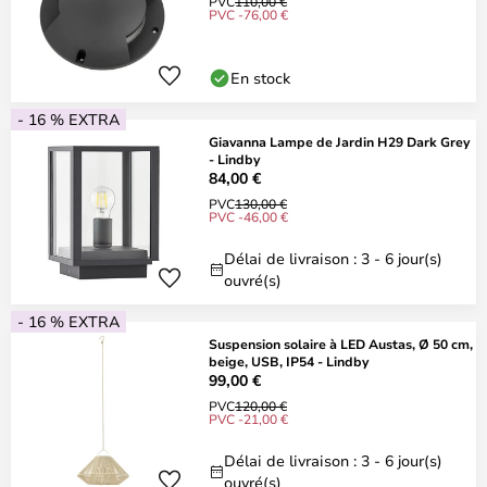
PVC
110,00 €
PVC -76,00 €
En stock
- 16 % EXTRA
Giavanna Lampe de Jardin H29 Dark Grey
- Lindby
84,00 €
PVC
130,00 €
PVC -46,00 €
Délai de livraison : 3 - 6 jour(s)
ouvré(s)
- 16 % EXTRA
Suspension solaire à LED Austas, Ø 50 cm,
beige, USB, IP54 - Lindby
99,00 €
PVC
120,00 €
PVC -21,00 €
Délai de livraison : 3 - 6 jour(s)
ouvré(s)