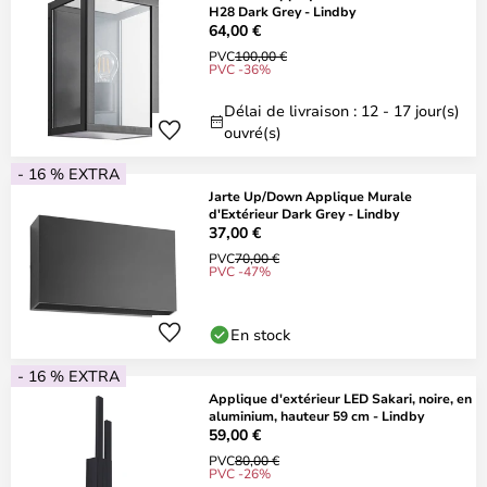
H28 Dark Grey - Lindby
64,00 €
PVC
100,00 €
PVC -36%
Délai de livraison : 12 - 17 jour(s)
ouvré(s)
- 16 % EXTRA
Jarte Up/Down Applique Murale
d'Extérieur Dark Grey - Lindby
37,00 €
PVC
70,00 €
PVC -47%
En stock
- 16 % EXTRA
Applique d'extérieur LED Sakari, noire, en
aluminium, hauteur 59 cm - Lindby
59,00 €
PVC
80,00 €
PVC -26%