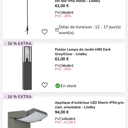
cm noir IP65 métal - Lindby
61,00 €
PVC
85,00 €
PVC -28%
Délai de livraison : 12 - 17 jour(s)
ouvré(s)
- 16 % EXTRA
Peldar Lampe de Jardin H80 Dark
Grey/Clear - Lindby
61,00 €
PVC
95,00 €
PVC -35%
En stock
- 16 % EXTRA
Applique d'extérieur LED Sherin IP54 gris
clair, orientable - Lindby
94,00 €
PVC
135,00 €
PVC -41,00 €