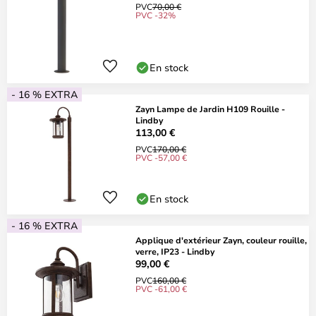
PVC
70,00 €
PVC -32%
En stock
- 16 % EXTRA
Zayn Lampe de Jardin H109 Rouille -
Lindby
113,00 €
PVC
170,00 €
PVC -57,00 €
En stock
- 16 % EXTRA
Applique d'extérieur Zayn, couleur rouille,
verre, IP23 - Lindby
99,00 €
PVC
160,00 €
PVC -61,00 €