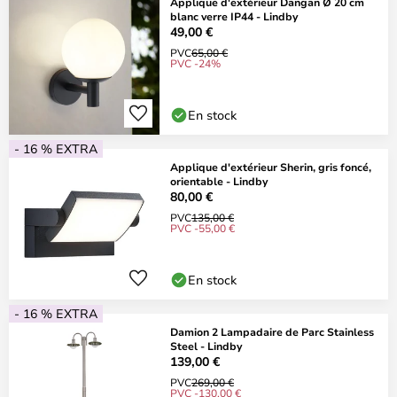
Applique d'extérieur Dangan Ø 20 cm
blanc verre IP44 - Lindby
49,00 €
PVC
65,00 €
PVC -24%
En stock
- 16 % EXTRA
Applique d'extérieur Sherin, gris foncé,
orientable - Lindby
80,00 €
PVC
135,00 €
PVC -55,00 €
En stock
- 16 % EXTRA
Damion 2 Lampadaire de Parc Stainless
Steel - Lindby
139,00 €
PVC
269,00 €
PVC -130,00 €