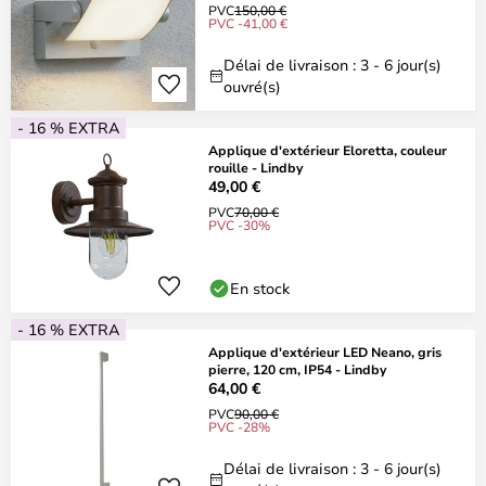
PVC
150,00 €
PVC -41,00 €
Délai de livraison : 3 - 6 jour(s)
ouvré(s)
- 16 % EXTRA
Applique d'extérieur Eloretta, couleur
rouille - Lindby
49,00 €
PVC
70,00 €
PVC -30%
En stock
- 16 % EXTRA
Applique d'extérieur LED Neano, gris
pierre, 120 cm, IP54 - Lindby
64,00 €
PVC
90,00 €
PVC -28%
Délai de livraison : 3 - 6 jour(s)