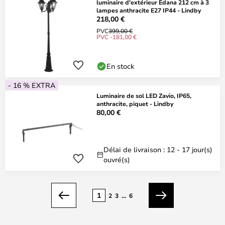
luminaire d'extérieur Edana 212 cm à 3
lampes anthracite E27 IP44 - Lindby
218,00 €
PVC
399,00 €
PVC -181,00 €
En stock
- 16 % EXTRA
Luminaire de sol LED Zavio, IP65,
anthracite, piquet - Lindby
80,00 €
Délai de livraison : 12 - 17 jour(s)
ouvré(s)
Page
1
2
3
...
6
Précédent
Suivant