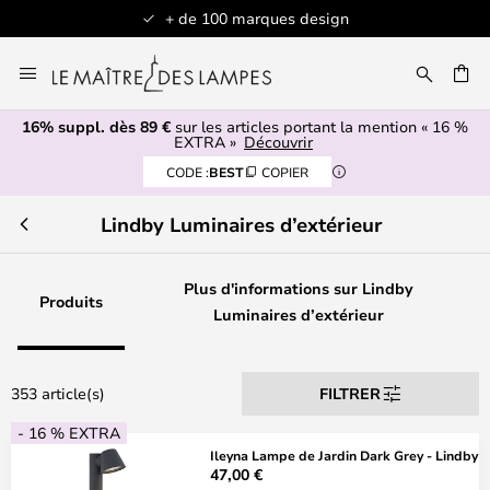
ques design
Articles en stock expédiés 
Allez
au
contenu
16% suppl. dès 89 €
sur les articles portant la mention « 16 %
ERCHER
EXTRA »
Découvrir
CODE :
BEST
COPIER
Lindby Luminaires d’extérieur
Plus d'informations sur Lindby
Produits
Luminaires d’extérieur
353 article(s)
FILTRER
- 16 % EXTRA
Ileyna Lampe de Jardin Dark Grey - Lindby
47,00 €