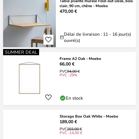
Table pliante murale Fold-out Desk, bois
clair, 90 cm, chêne - Moebe
470,00 €
Délai de livraison : 11 - 16 jour(s)
ouvré(s)
SUMMER DEAL
Frame A2 Oak - Moebe
66,00 €
PVC
94,00 €
PVC -29%
En stock
Storage Box Oak White - Moebe
189,00 €
PVC
203,00 €
PVC -14,00 €