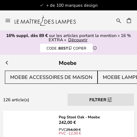
+ de 100 marques design
Allez
au
contenu
16% suppl. dès 89 €
sur les articles portant la mention « 16 %
ERCHER
EXTRA »
Découvrir
CODE :
BEST
COPIER
Moebe
MOEBE ACCESSOIRES DE MAISON
MOEBE LAMP
126 article(s)
FILTRER
Peg Stool Oak - Moebe
242,00 €
PVC
254,00 €
PVC -12,00 €