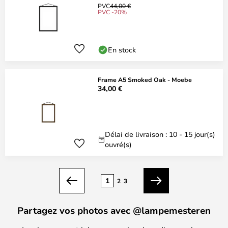
PVC
44,00 €
PVC -20%
En stock
Frame A5 Smoked Oak - Moebe
34,00 €
Délai de livraison : 10 - 15 jour(s)
ouvré(s)
Page
1
2
3
Précédent
Suivant
Partagez vos photos avec @lampemesteren