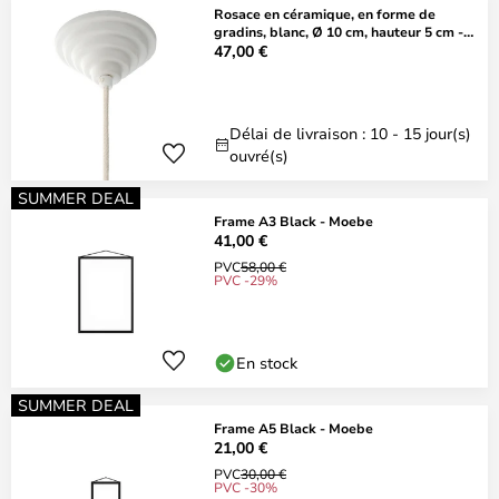
Rosace en céramique, en forme de
gradins, blanc, Ø 10 cm, hauteur 5 cm -
Moebe
47,00 €
Délai de livraison : 10 - 15 jour(s)
ouvré(s)
SUMMER DEAL
Frame A3 Black - Moebe
41,00 €
PVC
58,00 €
PVC -29%
En stock
SUMMER DEAL
Frame A5 Black - Moebe
21,00 €
PVC
30,00 €
PVC -30%