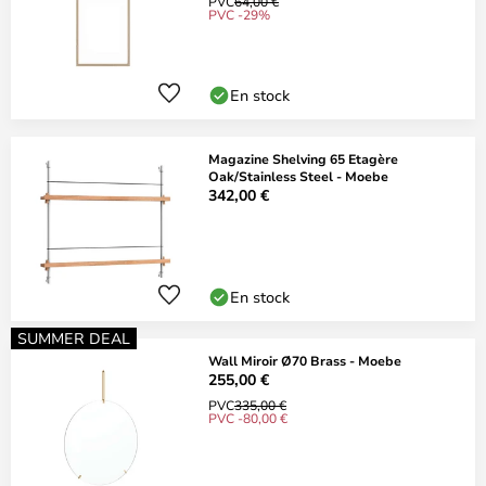
PVC
64,00 €
PVC -29%
En stock
Magazine Shelving 65 Etagère
Oak/Stainless Steel - Moebe
342,00 €
En stock
SUMMER DEAL
Wall Miroir Ø70 Brass - Moebe
255,00 €
PVC
335,00 €
PVC -80,00 €