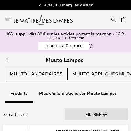
Articles en stock expédiés sous 1 jour 
Allez
au
contenu
16% suppl. dès 89 €
sur les articles portant la mention « 16 %
ERCHER
EXTRA »
Découvrir
CODE :
BEST
COPIER
Muuto Lampes
MUUTO LAMPADAIRES
MUUTO APPLIQUES MUR
Produits
Plus d'informations sur Muuto Lampes
225 article(s)
FILTRER
Strand Suspension Closed Ø60 White -