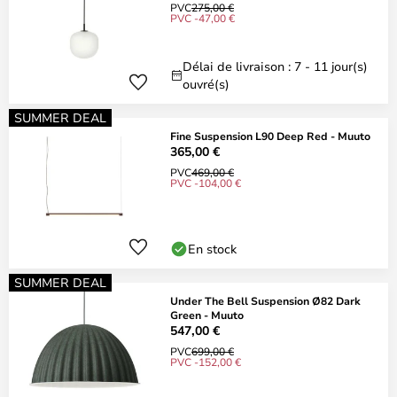
PVC
275,00 €
PVC -47,00 €
Délai de livraison : 7 - 11 jour(s)
ouvré(s)
SUMMER DEAL
Fine Suspension L90 Deep Red - Muuto
365,00 €
PVC
469,00 €
PVC -104,00 €
En stock
SUMMER DEAL
Under The Bell Suspension Ø82 Dark
Green - Muuto
547,00 €
PVC
699,00 €
PVC -152,00 €