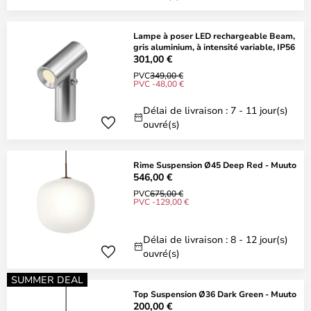
Lampe à poser LED rechargeable Beam,
gris aluminium, à intensité variable, IP56
301,00 €
PVC
349,00 €
PVC -48,00 €
Délai de livraison : 7 - 11 jour(s)
ouvré(s)
Rime Suspension Ø45 Deep Red - Muuto
546,00 €
PVC
675,00 €
PVC -129,00 €
Délai de livraison : 8 - 12 jour(s)
ouvré(s)
SUMMER DEAL
Top Suspension Ø36 Dark Green - Muuto
200,00 €