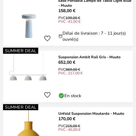
Ease Portable Lampe de Table Light Blue
- Muuto
158,00 €
PVC
199,00 €
PVC -41,00 €
Délai de livraison : 7 - 11 jour(s)
ouvré(s)
SUMMER DEAL
Suspension Ambit Rail Gris - Muuto
652,00 €
PVC
869,00 €
PVC -217,00 €
En stock
SUMMER DEAL
Unfold Suspension Moutarde - Muuto
170,00 €
PVC
215,00 €
PVC -45,00 €