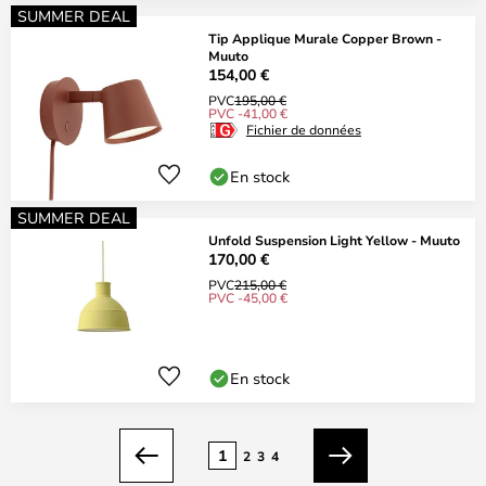
SUMMER DEAL
Tip Applique Murale Copper Brown -
Muuto
154,00 €
PVC
195,00 €
PVC -41,00 €
Fichier de données
En stock
SUMMER DEAL
Unfold Suspension Light Yellow - Muuto
170,00 €
PVC
215,00 €
PVC -45,00 €
En stock
Page
1
2
3
4
Précédent
Suivant