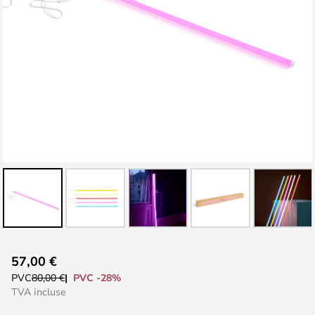
Skip
57,00 €
to
PVC -28%
PVC
80,00 €
the
TVA incluse
beginning