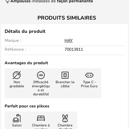
Ampoules
installées de
façon permanente
PRODUITS SIMILAIRES
Détails du produit
Marque :
HAY
Référence :
70013911
Avantages du produit
Non
Efficacité
Brancher le
Type C -
gradable
énergétiqu
câble
Prise Euro
e et
durabilité
Parfait pour ces pièces
Salon
Chambre à
Chambre