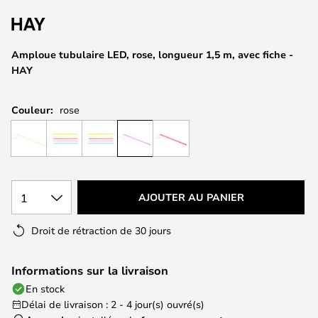
of
the
images
Amploue tubulaire LED, rose, longueur 1,5 m, avec fiche -
gallery
HAY
Couleur:
rose
1
AJOUTER AU PANIER
Droit de rétraction de 30 jours
Informations sur la livraison
En stock
Délai de livraison : 2 - 4 jour(s) ouvré(s)