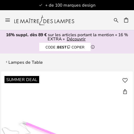
+ de 100 marques design
Allez
au
contenu
16% suppl. dès 89 €
sur les articles portant la mention « 16 %
ERCHER
EXTRA »
Découvrir
CODE :
BEST
COPIER
Lampes de Table
Skip
SUMMER DEAL
to
the
end
of
the
images
gallery