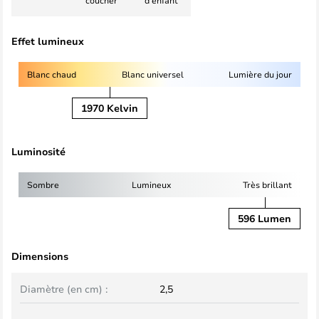
coucher
d'enfant
Effet lumineux
Blanc chaud
Blanc universel
Lumière du jour
1970 Kelvin
Luminosité
Sombre
Lumineux
Très brillant
596 Lumen
Dimensions
Diamètre (en cm) :
2,5