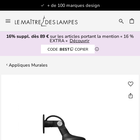
+ de 100 marques design
Allez
au
contenu
16% suppl. dès 89 €
sur les articles portant la mention « 16 %
ERCHER
EXTRA »
Découvrir
CODE :
BEST
COPIER
Appliques Murales
Skip
to
the
end
of
the
images
gallery