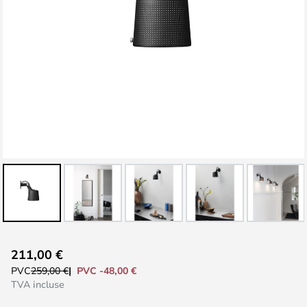
Skip
211,00 €
to
PVC -48,00 €
PVC
259,00 €
the
TVA incluse
beginning