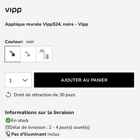
of
the
images
Applique murale Vipp524, noire - Vipp
gallery
Couleur:
noir
1
AJOUTER AU PANIER
Droit de rétraction de 30 jours
Informations sur la livraison
En stock
Délai de livraison : 2 - 4 jour(s) ouvré(s)
Pas d'illuminant
inclus