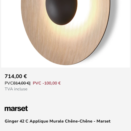
Skip
714,00 €
to
PVC -100,00 €
PVC
814,00 €
the
TVA incluse
beginning
of
the
images
Ginger 42 C Applique Murale Chêne-Chêne - Marset
gallery