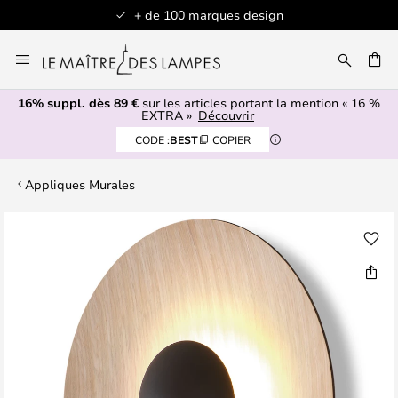
+ de 100 marques design
Allez
au
contenu
16% suppl. dès 89 €
sur les articles portant la mention « 16 %
ERCHER
EXTRA »
Découvrir
CODE :
BEST
COPIER
Appliques Murales
Skip
to
the
end
of
the
images
gallery