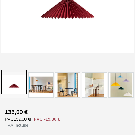
Skip
133,00 €
to
PVC -19,00 €
PVC
152,00 €
the
TVA incluse
beginning