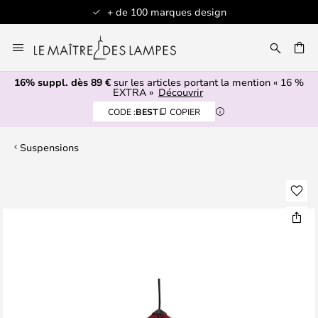
+ de 100 marques design
Allez
au
contenu
16% suppl. dès 89 €
sur les articles portant la mention « 16 %
ERCHER
EXTRA »
Découvrir
CODE :
BEST
COPIER
Suspensions
Skip
to
the
end
of
the
images
gallery