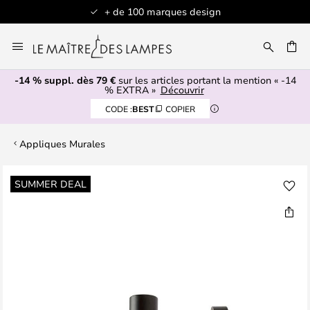
+ de 100 marques design
Allez
au
contenu
-14 % suppl. dès 79 €
sur les articles portant la mention « -14
ERCHER
% EXTRA »
Découvrir
CODE :
BEST
COPIER
Appliques Murales
Skip
SUMMER DEAL
to
the
end
of
the
images
gallery