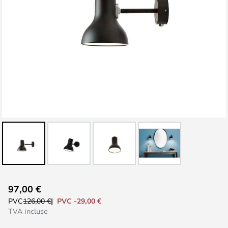
Skip
97,00 €
to
PVC -29,00 €
PVC
126,00 €
the
TVA incluse
beginning