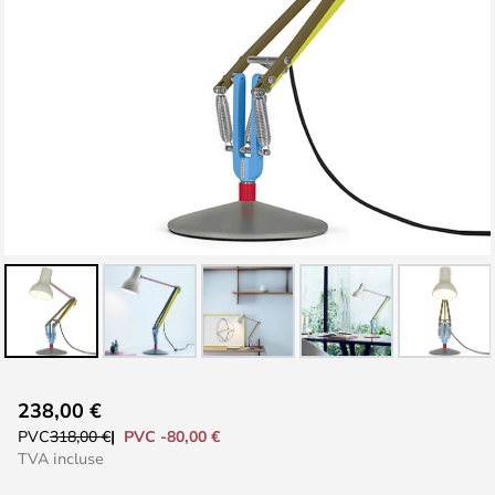
Skip
238,00 €
to
PVC -80,00 €
PVC
318,00 €
the
TVA incluse
beginning