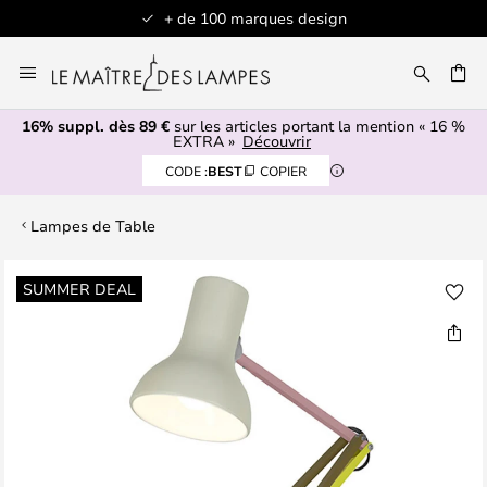
+ de 100 marques design
Allez
au
contenu
16% suppl. dès 89 €
sur les articles portant la mention « 16 %
ERCHER
EXTRA »
Découvrir
CODE :
BEST
COPIER
Lampes de Table
Skip
SUMMER DEAL
to
the
end
of
the
images
gallery