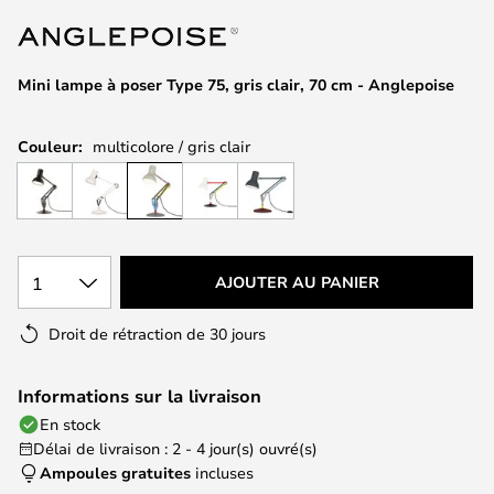
of
the
images
Mini lampe à poser Type 75, gris clair, 70 cm - Anglepoise
gallery
Couleur:
multicolore / gris clair
1
AJOUTER AU PANIER
Droit de rétraction de 30 jours
Informations sur la livraison
En stock
Délai de livraison : 2 - 4 jour(s) ouvré(s)
Ampoules gratuites
incluses