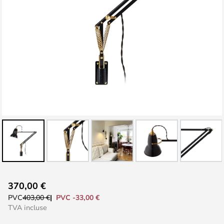
Skip
370,00 €
to
PVC -33,00 €
PVC
403,00 €
the
TVA incluse
beginning