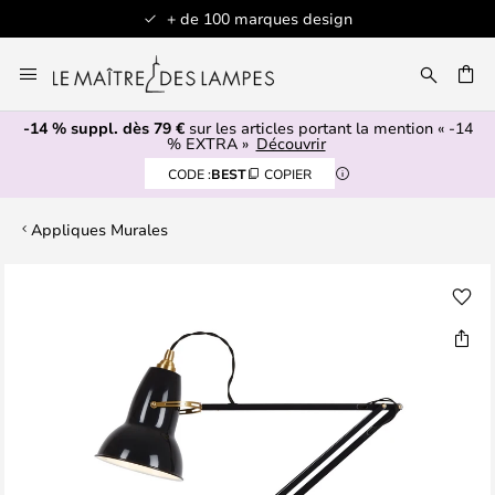
+ de 100 marques design
Allez
au
contenu
-14 % suppl. dès 79 €
sur les articles portant la mention « -14
ERCHER
% EXTRA »
Découvrir
CODE :
BEST
COPIER
Appliques Murales
Skip
to
the
end
of
the
images
gallery