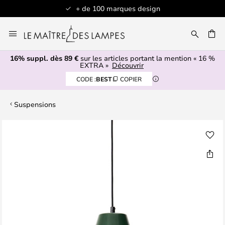
+ de 100 marques design
Allez
au
contenu
16% suppl. dès 89 €
sur les articles portant la mention « 16 %
ERCHER
EXTRA »
Découvrir
CODE :
BEST
COPIER
Suspensions
Skip
to
the
end
of
the
images
gallery