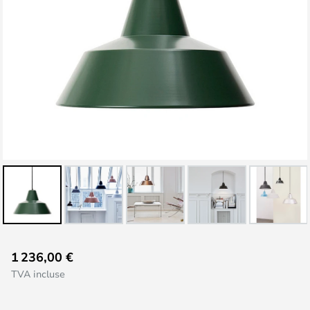
Skip
1 236,00 €
to
TVA incluse
the
beginning