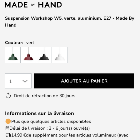
of
the
images
Suspension Workshop W5, verte, aluminium, E27 - Made By
gallery
Hand
Couleur:
vert
1
AJOUTER AU PANIER
Droit de rétraction de 30 jours
Informations sur la livraison
Plus que quelques articles disponibles
Délai de livraison : 3 - 6 jour(s) ouvré(s)
14,99 €
de supplément pour les articles volumineux (avec