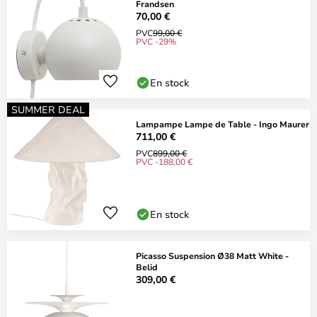
Frandsen
70,00 €
PVC
99,00 €
PVC -29%
En stock
SUMMER DEAL
Lampampe Lampe de Table - Ingo Maurer
711,00 €
PVC
899,00 €
PVC -188,00 €
En stock
Picasso Suspension Ø38 Matt White -
Belid
309,00 €