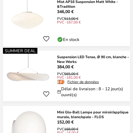
Mist AP16 Suspension Matt White -
&Tradition
346,00 €
PVC
513,00 €
PVC -167,00 €
En stock
SUMMER DEAL
Suspension LED Tense, Ø 90 cm, blanche -
New Works
384,00 €
PVC
565,00 €
PVC -181,00 €
Fichier de données
Délai de livraison : 8 - 12 jour(s)
ouvré(s)
Mini Glo-Ball Lampe pour miroir/applique
murale, blanc/opale - FLOS
152,00 €
PVC
168,00 €
PVC -16,00 €