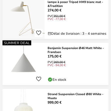
lampe à poser Tripod HM9 blanc mat -
&Tradition
274,00 €
PVC
351,00 €
PVC -77,00 €
Délai de livraison : 3 - 4 semaines
SUMMER DEAL
Benjamin Suspension Ø46 Matt White -
Frandsen
175,00 €
PVC
269,00 €
PVC -94,00 €
En stock
Strand Suspension Closed Ø80 White -
Muuto
999,00 €