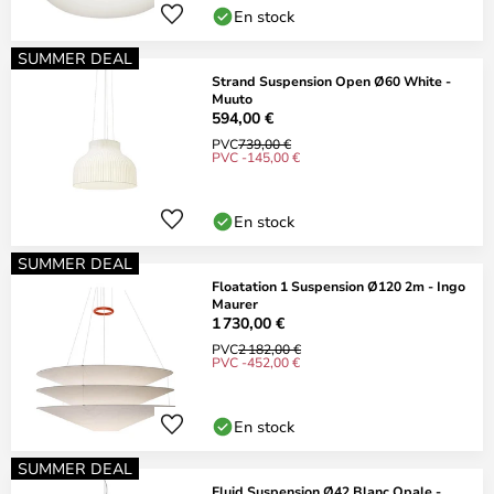
En stock
SUMMER DEAL
Strand Suspension Open Ø60 White -
Muuto
594,00 €
PVC
739,00 €
PVC -145,00 €
En stock
SUMMER DEAL
Floatation 1 Suspension Ø120 2m - Ingo
Maurer
1 730,00 €
PVC
2 182,00 €
PVC -452,00 €
En stock
SUMMER DEAL
Fluid Suspension Ø42 Blanc Opale -