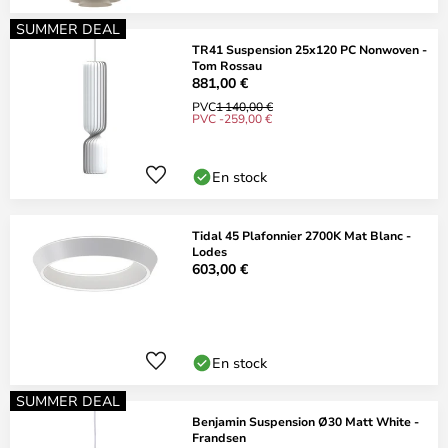
SUMMER DEAL
TR41 Suspension 25x120 PC Nonwoven -
Tom Rossau
881,00 €
PVC
1 140,00 €
PVC -259,00 €
En stock
Tidal 45 Plafonnier 2700K Mat Blanc -
Lodes
603,00 €
En stock
SUMMER DEAL
Benjamin Suspension Ø30 Matt White -
Frandsen