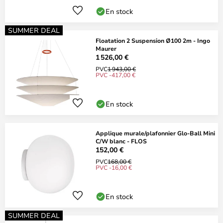
En stock
SUMMER DEAL
Floatation 2 Suspension Ø100 2m - Ingo
Maurer
1 526,00 €
PVC
1 943,00 €
PVC -417,00 €
En stock
Applique murale/plafonnier Glo-Ball Mini
C/W blanc - FLOS
152,00 €
PVC
168,00 €
PVC -16,00 €
En stock
SUMMER DEAL