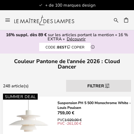
+ de 100 marques design
Articles en st
Allez
au
contenu
16% suppl. dès 89 €
sur les articles portant la mention « 16 %
ERCHER
EXTRA »
Découvrir
CODE :
BEST
COPIER
Couleur Pantone de l'année 2026 : Cloud
Dancer
248 article(s)
FILTRER
SUMMER DEAL
Suspension PH 5 500 Monochrome White -
Louis Poulsen
759,00 €
PVC
1 020,00 €
PVC -261,00 €