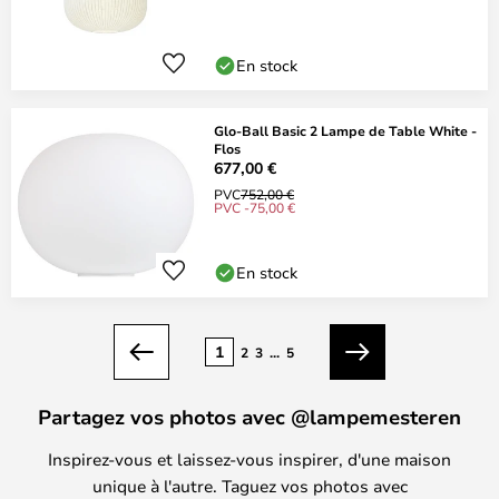
En stock
Glo-Ball Basic 2 Lampe de Table White -
Flos
677,00 €
PVC
752,00 €
PVC -75,00 €
En stock
Page
1
2
3
...
5
Précédent
Suivant
Partagez vos photos avec @lampemesteren
Inspirez-vous et laissez-vous inspirer, d'une maison
unique à l'autre. Taguez vos photos avec