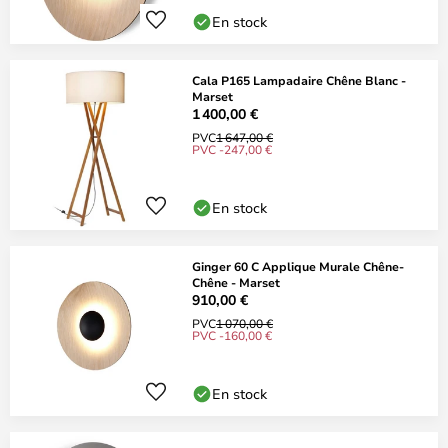
En stock
Cala P165 Lampadaire Chêne Blanc -
Marset
1 400,00 €
PVC
1 647,00 €
PVC -247,00 €
En stock
Ginger 60 C Applique Murale Chêne-
Chêne - Marset
910,00 €
PVC
1 070,00 €
PVC -160,00 €
En stock