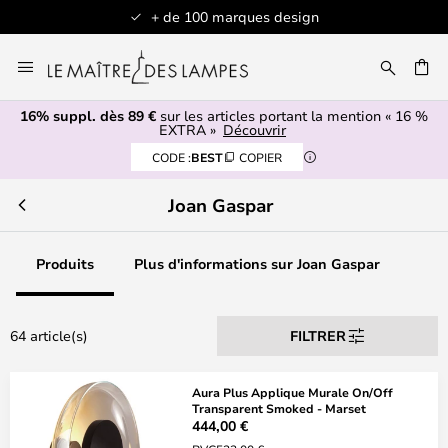
+ de 100 marques design
Allez
au
contenu
16% suppl. dès 89 €
sur les articles portant la mention « 16 %
ERCHER
EXTRA »
Découvrir
CODE :
BEST
COPIER
Joan Gaspar
Produits
Plus d'informations sur Joan Gaspar
64 article(s)
FILTRER
Aura Plus Applique Murale On/Off
Transparent Smoked - Marset
444,00 €