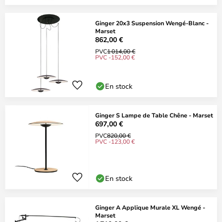
Ginger 20x3 Suspension Wengé-Blanc -
Marset
862,00 €
PVC
1 014,00 €
PVC -152,00 €
En stock
Ginger S Lampe de Table Chêne - Marset
697,00 €
PVC
820,00 €
PVC -123,00 €
En stock
Ginger A Applique Murale XL Wengé -
Marset