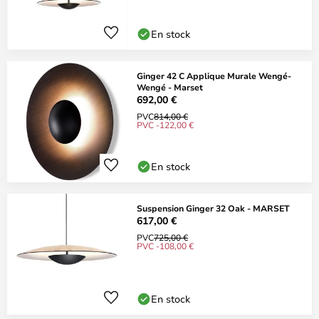
En stock
Ginger 42 C Applique Murale Wengé-
Wengé - Marset
692,00 €
PVC
814,00 €
PVC -122,00 €
En stock
Suspension Ginger 32 Oak - MARSET
617,00 €
PVC
725,00 €
PVC -108,00 €
En stock