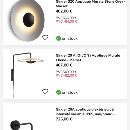
Ginger 32C Applique Murale Stone Grey -
Marset
482,00 €
PVC
566,00 €
PVC -84,00 €
En stock
Ginger 20 A (On/Off) Applique Murale
Chêne - Marset
467,00 €
PVC
549,00 €
PVC -82,00 €
En stock
Ginger 20A applique d'extérieur, à
intensité variable IP65, noir/blanc -
MARSET
725,00 €