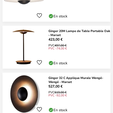
En stock
Ginger 20M Lampe de Table Portable Oak
- Marset
423,00 €
PVC
497,00 €
PVC -74,00 €
En stock
Ginger 32 C Applique Murale Wengé-
Wengé - Marset
527,00 €
PVC
619,00 €
PVC -92,00 €
En stock