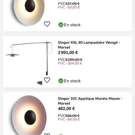
PVC
337,00 €
PVC -50,00 €
En stock
Ginger XXL 60 Lampadaire Wengé -
Marset
2 991,00 €
PVC
3 295,00 €
PVC -304,00 €
En stock
Ginger 32C Applique Murale Mauve -
Marset
482,00 €
PVC
566,00 €
PVC -84,00 €