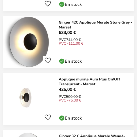
En stock
Ginger 42C Applique Murale Stone Grey -
Marset
633,00 €
PVC
744,00 €
PVC -111,00 €
En stock
Applique murale Aura Plus On/Off
Translucent - Marset
425,00 €
PVC
500,00 €
PVC -75,00 €
En stock
Ginger 32 C Applique Murale Wengé-