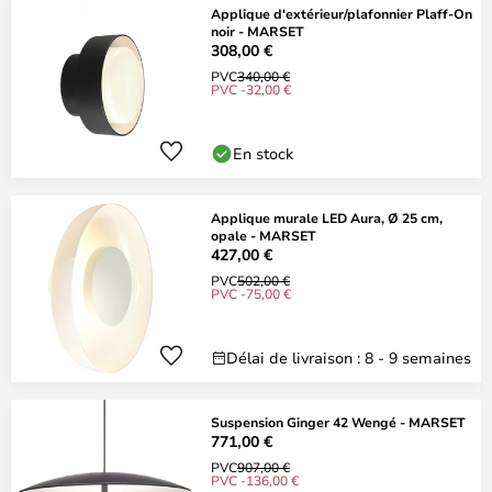
Applique d'extérieur/plafonnier Plaff-On
noir - MARSET
308,00 €
PVC
340,00 €
PVC -32,00 €
En stock
Applique murale LED Aura, Ø 25 cm,
opale - MARSET
427,00 €
PVC
502,00 €
PVC -75,00 €
Délai de livraison : 8 - 9 semaines
Suspension Ginger 42 Wengé - MARSET
771,00 €
PVC
907,00 €
PVC -136,00 €