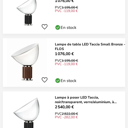
1 076,00 €
PVC
1 195,00 €
PVC -119,00 €
En stock
Lampe de table LED Taccia Small Bronze -
FLOS
1 076,00 €
PVC
1 195,00 €
PVC -119,00 €
En stock
Lampe à poser LED Taccia,
noir/transparent, verre/aluminium, à
intensité
2 540,00 €
PVC
2 822,00 €
PVC -282,00 €