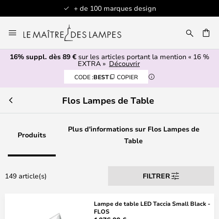
s design
Articles en stock expédiés sous
Allez
au
contenu
16% suppl. dès 89 €
sur les articles portant la mention « 16 %
ERCHER
EXTRA »
Découvrir
CODE :
BEST
COPIER
Flos Lampes de Table
Plus d'informations sur Flos Lampes de
Produits
Table
149 article(s)
FILTRER
Lampe de table LED Taccia Small Black -
FLOS