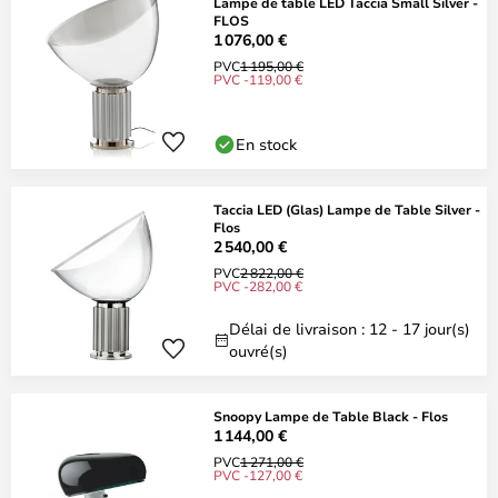
Lampe de table LED Taccia Small Silver -
FLOS
1 076,00 €
PVC
1 195,00 €
PVC -119,00 €
En stock
Taccia LED (Glas) Lampe de Table Silver -
Flos
2 540,00 €
PVC
2 822,00 €
PVC -282,00 €
Délai de livraison : 12 - 17 jour(s)
ouvré(s)
Snoopy Lampe de Table Black - Flos
1 144,00 €
PVC
1 271,00 €
PVC -127,00 €