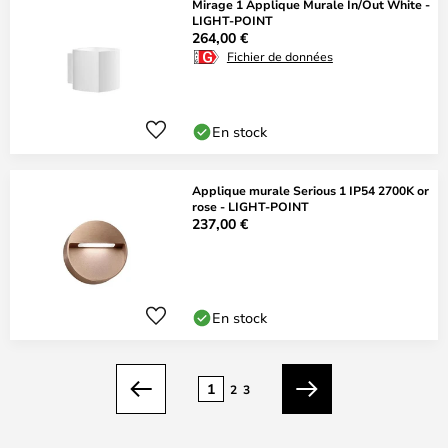
Mirage 1 Applique Murale In/Out White -
LIGHT-POINT
264,00 €
Fichier de données
En stock
Applique murale Serious 1 IP54 2700K or
rose - LIGHT-POINT
237,00 €
En stock
Page
1
2
3
Précédent
Suivant