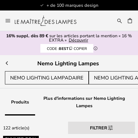
+ de 100 marques design
Allez
au
contenu
16% suppl. dès 89 €
sur les articles portant la mention « 16 %
ERCHER
EXTRA »
Découvrir
CODE :
BEST
COPIER
Nemo Lighting Lampes
NEMO LIGHTING LAMPADAIRE
NEMO LIGHTING 
Plus d'informations sur Nemo Lighting
Produits
Lampes
122 article(s)
FILTRER