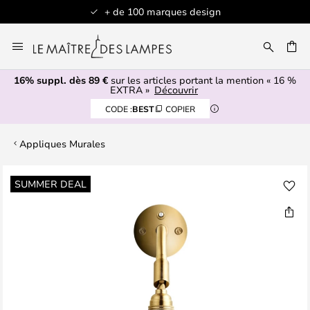
+ de 100 marques design
Allez
au
contenu
16% suppl. dès 89 €
sur les articles portant la mention « 16 %
ERCHER
EXTRA »
Découvrir
CODE :
BEST
COPIER
Appliques Murales
Skip
SUMMER DEAL
to
the
end
of
the
images
gallery