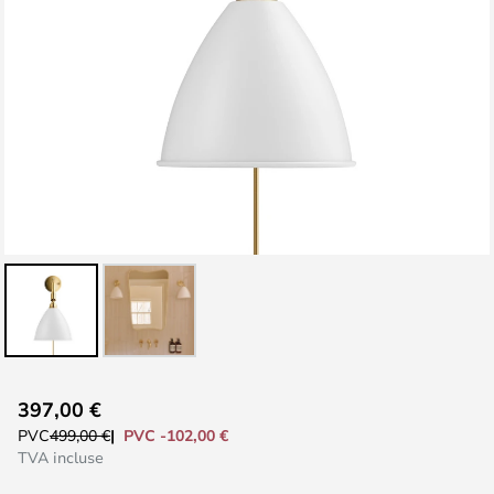
Skip
397,00 €
to
PVC -102,00 €
PVC
499,00 €
the
TVA incluse
beginning