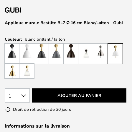
of
the
images
Applique murale Bestlite BL7 Ø 16 cm Blanc/Laiton - Gubi
gallery
Couleur:
blanc brillant / laiton
1
AJOUTER AU PANIER
Droit de rétraction de 30 jours
Informations sur la livraison