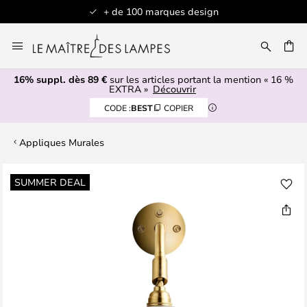
+ de 100 marques design
Allez
au
contenu
16% suppl. dès 89 €
sur les articles portant la mention « 16 %
ERCHER
EXTRA »
Découvrir
CODE :
BEST
COPIER
Appliques Murales
Skip
SUMMER DEAL
to
the
end
of
the
images
gallery