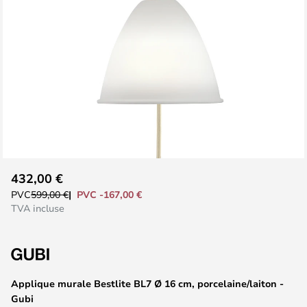
Skip
432,00 €
to
PVC -167,00 €
PVC
599,00 €
the
TVA incluse
beginning
of
the
images
Applique murale Bestlite BL7 Ø 16 cm, porcelaine/laiton -
gallery
Gubi