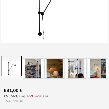
Skip
531,00 €
to
PVC -29,00 €
PVC
560,00 €
the
TVA incluse
beginning