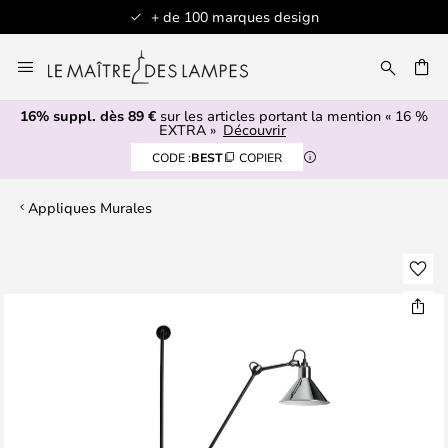
+ de 100 marques design
Allez
au
contenu
16% suppl. dès 89 €
sur les articles portant la mention « 16 %
ERCHER
EXTRA »
Découvrir
CODE :
BEST
COPIER
Appliques Murales
Skip
to
the
end
of
the
images
gallery