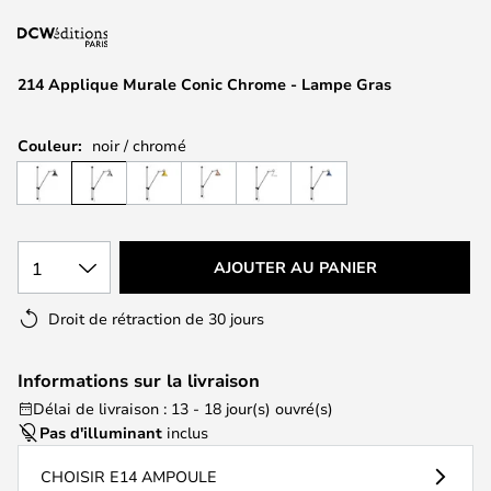
of
the
images
214 Applique Murale Conic Chrome - Lampe Gras
gallery
Couleur:
noir / chromé
1
AJOUTER AU PANIER
Droit de rétraction de 30 jours
Informations sur la livraison
Délai de livraison : 13 - 18 jour(s) ouvré(s)
Pas d'illuminant
inclus
CHOISIR E14 AMPOULE