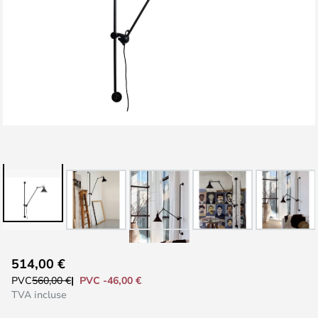
Skip
514,00 €
to
PVC -46,00 €
PVC
560,00 €
the
TVA incluse
beginning