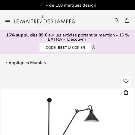
+ de 100 marques design
Allez
au
contenu
16% suppl. dès 89 €
sur les articles portant la mention « 16 %
ERCHER
EXTRA »
Découvrir
CODE :
BEST
COPIER
Appliques Murales
Skip
to
the
end
of
the
images
gallery