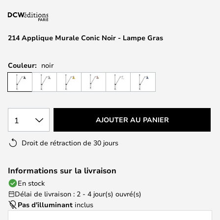
of
the
images
214 Applique Murale Conic Noir - Lampe Gras
gallery
Couleur:
noir
1
AJOUTER AU PANIER
Droit de rétraction de 30 jours
Informations sur la livraison
En stock
Délai de livraison : 2 - 4 jour(s) ouvré(s)
Pas d'illuminant
inclus