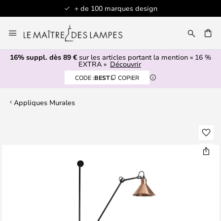
+ de 100 marques design
Allez
au
contenu
16% suppl. dès 89 €
sur les articles portant la mention « 16 %
ERCHER
EXTRA »
Découvrir
CODE :
BEST
COPIER
Appliques Murales
Skip
to
the
end
of
the
images
gallery